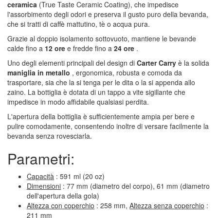
ceramica
(True Taste Ceramic Coating), che impedisce
l'assorbimento degli odori e preserva il gusto puro della bevanda,
che si tratti di caffè mattutino, tè o acqua pura.
Grazie al doppio isolamento sottovuoto, mantiene le bevande
calde fino a
12 ore
e fredde fino a
24 ore
.
Uno degli elementi principali del design di
Carter Carry
è la solida
maniglia in metallo
, ergonomica, robusta e comoda da
trasportare, sia che la si tenga per le dita o la si appenda allo
zaino. La bottiglia è dotata di un tappo a vite sigillante che
impedisce in modo affidabile qualsiasi perdita.
L'apertura della bottiglia è sufficientemente ampia per bere e
pulire comodamente, consentendo inoltre di versare facilmente la
bevanda senza rovesciarla.
Parametri:
Capacità
: 591 ml (20 oz)
Dimensioni
: 77 mm (diametro del corpo), 61 mm (diametro
dell'apertura della gola)
Altezza con coperchio
: 258 mm,
Altezza senza coperchio
:
211 mm