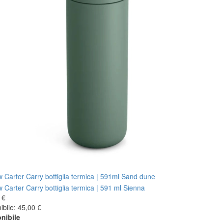
 €
ibile: 45,00 €
nibile