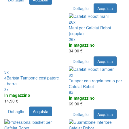
Dettaglio
Acquista
26x
Mani per Cafelat Robot
(coppia)
26x
In magazzino
34,90 €
Dettaglio
Acquista
3x
9x
4Barista Tampone costipatore
Tamper con regolamento per
- barra
Cafelat Robot
3x
9x
In magazzino
In magazzino
14,90 €
69,90 €
Dettaglio
Acquista
Dettaglio
Acquista