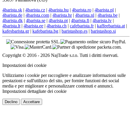
4barista.sk
|
4barista.cz
|
4barista.hu
|
4barista.ro
|
4barista.pl
|
4barista.de
|
4barista.com
|
4barista.hr
|
4barista.nl
|
4barista.be
|
4barista.dk
|
4barista.se
|
4barista.pt
|
4barista.fi
|
4barista.lv
|
4barista.lt
|
4barista.ee
|
4barista.ch
|
cafebarista.fr
|
kaffeebarista.at
|
kafesbarista.gr
|
kafebarista.bg
|
baristashop.es
|
baristashop.si
Copyright © 2016 - 2026 NajTrade s.r.o. Tutti i diritti riservati.
Impostazioni dei cookie
Utilizziamo i cookie per raccogliere e analizzare informazioni sulle
prestazioni e sull'utilizzo del sito, per fornire funzioni dei social
media e per migliorare e personalizzare contenuti e annunci.
Impostazioni dettagliate dei cookie
Declino
Accettare