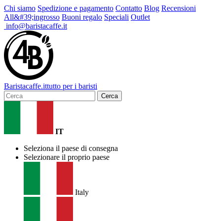
Chi siamo
Spedizione e pagamento
Contatto
Blog
Recensioni
All&#39;ingrosso
Buoni regalo
Speciali
Outlet
info@baristacaffe.it
Barista
caffe
.it
tutto per i baristi
Cerca
IT
Seleziona il paese di consegna
Selezionare il proprio paese
Italy