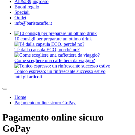
All&#39;ingrosso
Buoni regalo
Speciali
Outlet
info@baristacaffe.it
10 consigli per preparare un ottimo drink
Tè dalla capsula ECO, perché no?
Come scegliere una caffettiera da viaggio?
Tonico espresso: un rinfrescante successo estivo
tutti gli articoli
Home
Pagamento online sicuro GoPay
Pagamento online sicuro
GoPay