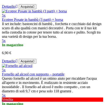
Dettaglio
Acquista
5x
Ecotree Posate in bambù (3 parti) + borsa
Il set include: bastoncini di bambù , forchetta e cucchiaio dal design
scuro di alta qualità con manici decorativi . Porta con te il tuo kit
nella custodia in cotone per tenere tutto al sicuro e pulito. Scegli tra
una varietà di design per la tua borsa.
5x
In magazzino
6,90 €
Dettaglio
Acquista
5x
Fornello ad alcool con supporto – portatile
Questo fornello ad alcool è un ottimo aiuto per riscaldare l'acqua
all'aperto e in movimento. È realizzato in resistente acciaio
inossidabile . Il fornello ad alcool è molto compatto , con un
diametro di soli 9,7 cm e pesa solo 118 grammi .
5x
Vendita
In magazzino