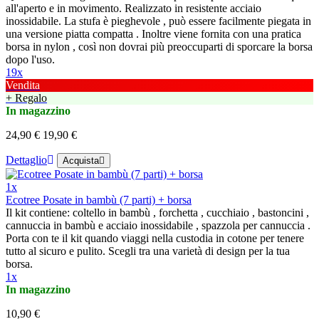
all'aperto e in movimento. Realizzato in resistente acciaio
inossidabile. La stufa è pieghevole , può essere facilmente piegata in
una versione piatta compatta . Inoltre viene fornita con una pratica
borsa in nylon , così non dovrai più preoccuparti di sporcare la borsa
dopo l'uso.
19x
Vendita
+ Regalo
In magazzino
24,90 €
19,90 €
Dettaglio
Acquista
1x
Ecotree Posate in bambù (7 parti) + borsa
Il kit contiene: coltello in bambù , forchetta , cucchiaio , bastoncini ,
cannuccia in bambù e acciaio inossidabile , spazzola per cannuccia .
Porta con te il kit quando viaggi nella custodia in cotone per tenere
tutto al sicuro e pulito. Scegli tra una varietà di design per la tua
borsa.
1x
In magazzino
10,90 €