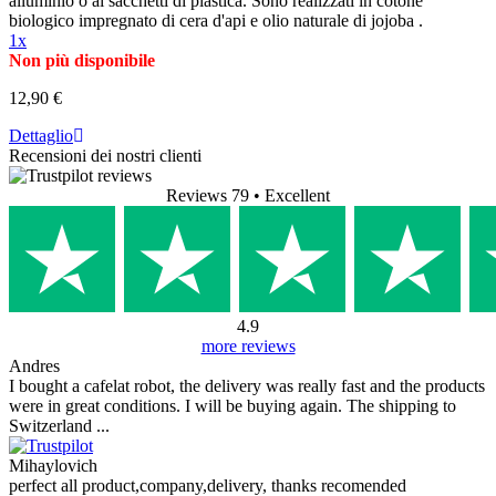
alluminio o ai sacchetti di plastica. Sono realizzati in cotone
biologico impregnato di cera d'api e olio naturale di jojoba .
1x
Non più disponibile
12,90 €
Dettaglio
Recensioni dei nostri clienti
Reviews 79
• Excellent
4.9
more reviews
Andres
I bought a cafelat robot, the delivery was really fast and the products
were in great conditions. I will be buying again. The shipping to
Switzerland ...
Mihaylovich
perfect all product,company,delivery, thanks recomended