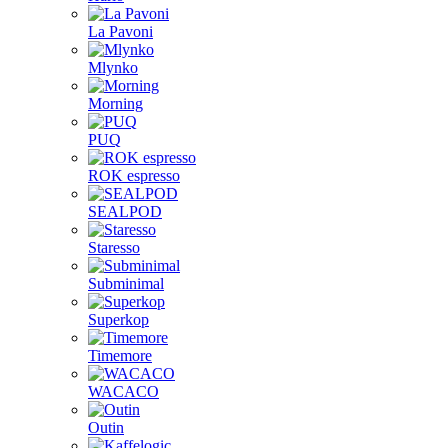
La Pavoni
Mlynko
Morning
PUQ
ROK espresso
SEALPOD
Staresso
Subminimal
Superkop
Timemore
WACACO
Outin