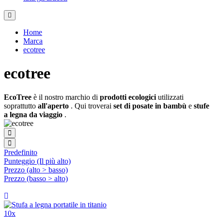
Home
Marca
ecotree
ecotree
EcoTree
è il nostro marchio di
prodotti ecologici
utilizzati
soprattutto
all'aperto
. Qui troverai
set di posate in bambù
e
stufe
a legna da viaggio
.
Predefinito
Punteggio (Il più alto)
Prezzo (alto > basso)
Prezzo (basso > alto)
10x