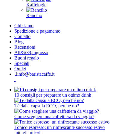
Kaffelogic
Rancilio
Chi siamo
Spedizione e pagamento
Contatto
Blog
Recensioni
All&#39;ingrosso
Buoni regalo
Speciali
Outlet
info@baristacaffe.it
10 consigli per preparare un ottimo drink
Tè dalla capsula ECO, perché no?
Come scegliere una caffettiera da viaggio?
Tonico espresso: un rinfrescante successo estivo
tutti gli articoli