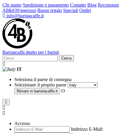
Chi siamo
Spedizione e pagamento
Contatto
Blog
Recensioni
All&#39;ingrosso
Buoni regalo
Speciali
Outlet
info@baristacaffe.it
Barista
caffe
.it
tutto per i baristi
Cerca
IT
Seleziona il paese di consegna
Selezionare il proprio paese
O
Rimani in
baristacaffe.it
Accesso
Indirizzo E-Mail: