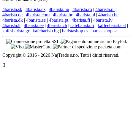
4barista.sk
|
4barista.cz
|
4barista.hu
|
4barista.ro
|
4barista.pl
|
4barista.de
|
4barista.com
|
4barista.hr
|
4barista.nl
|
4barista.be
|
4barista.dk
|
4barista.se
|
4barista.pt
|
4barista.fi
|
4barista.lv
|
4barista.lt
|
4barista.ee
|
4barista.ch
|
cafebarista.fr
|
kaffeebarista.at
|
kafesbarista.gr
|
kafebarista.bg
|
baristashop.es
|
baristashop.si
Copyright © 2016 - 2026 NajTrade s.r.o. Tutti i diritti riservati.