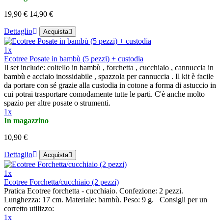
19,90 €
14,90 €
Dettaglio
Acquista
1x
Ecotree Posate in bambù (5 pezzi) + custodia
Il set include: coltello in bambù , forchetta , cucchiaio , cannuccia in
bambù e acciaio inossidabile , spazzola per cannuccia . Il kit è facile
da portare con sé grazie alla custodia in cotone a forma di astuccio in
cui potrai trasportare comodamente tutte le parti. C'è anche molto
spazio per altre posate o strumenti.
1x
In magazzino
10,90 €
Dettaglio
Acquista
1x
Ecotree Forchetta/cucchiaio (2 pezzi)
Pratica Ecotree forchetta - cucchiaio. Confezione: 2 pezzi.
Lunghezza: 17 cm. Materiale: bambù. Peso: 9 g. Consigli per un
corretto utilizzo:
1x