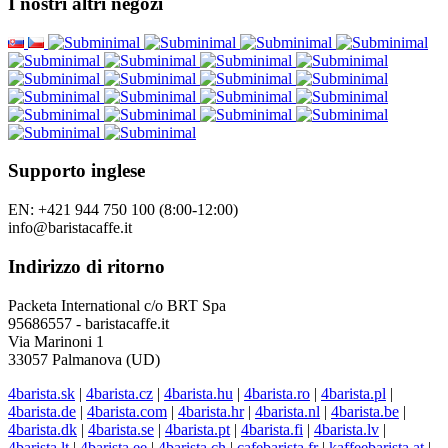
I nostri altri negozi
Supporto inglese
EN: +421 944 750 100 (8:00-12:00)
info@baristacaffe.it
Indirizzo di ritorno
Packeta International c/o BRT Spa
95686557 - baristacaffe.it
Via Marinoni 1
33057 Palmanova (UD)
4barista.sk
|
4barista.cz
|
4barista.hu
|
4barista.ro
|
4barista.pl
|
4barista.de
|
4barista.com
|
4barista.hr
|
4barista.nl
|
4barista.be
|
4barista.dk
|
4barista.se
|
4barista.pt
|
4barista.fi
|
4barista.lv
|
4barista.lt
|
4barista.ee
|
4barista.ch
|
cafebarista.fr
|
kaffeebarista.at
|