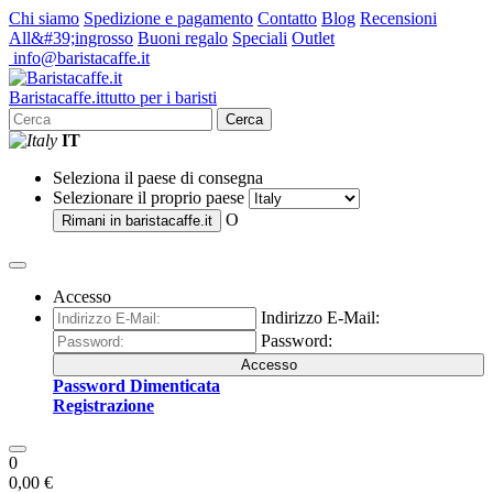
Chi siamo
Spedizione e pagamento
Contatto
Blog
Recensioni
All&#39;ingrosso
Buoni regalo
Speciali
Outlet
info@baristacaffe.it
Barista
caffe
.it
tutto per i baristi
Cerca
IT
Seleziona il paese di consegna
Selezionare il proprio paese
O
Rimani in
baristacaffe.it
Accesso
Indirizzo E-Mail:
Password:
Accesso
Password Dimenticata
Registrazione
0
0,00 €