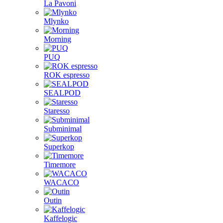
La Pavoni
Mlynko
Morning
PUQ
ROK espresso
SEALPOD
Staresso
Subminimal
Superkop
Timemore
WACACO
Outin
Kaffelogic