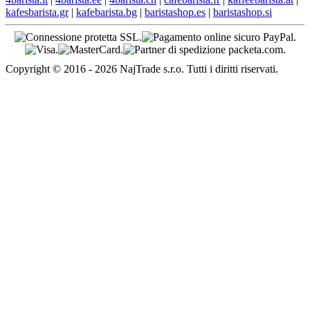
kafesbarista.gr
|
kafebarista.bg
|
baristashop.es
|
baristashop.si
Copyright © 2016 - 2026 NajTrade s.r.o. Tutti i diritti riservati.