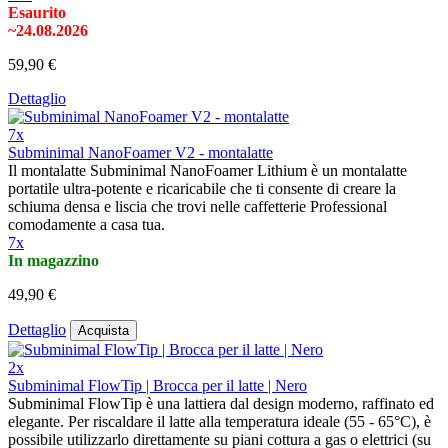
Esaurito
~24.08.2026
59,90 €
Dettaglio
7x
Subminimal NanoFoamer V2 - montalatte
Il montalatte Subminimal NanoFoamer Lithium è un montalatte
portatile ultra-potente e ricaricabile che ti consente di creare la
schiuma densa e liscia che trovi nelle caffetterie Professional
comodamente a casa tua.
7x
In magazzino
49,90 €
Dettaglio
Acquista
2x
Subminimal FlowTip | Brocca per il latte | Nero
Subminimal FlowTip è una lattiera dal design moderno, raffinato ed
elegante. Per riscaldare il latte alla temperatura ideale (55 - 65°C), è
possibile utilizzarlo direttamente su piani cottura a gas o elettrici (su