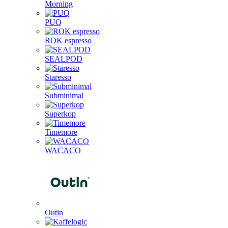
Morning
PUQ
ROK espresso
SEALPOD
Staresso
Subminimal
Superkop
Timemore
WACACO
Outin