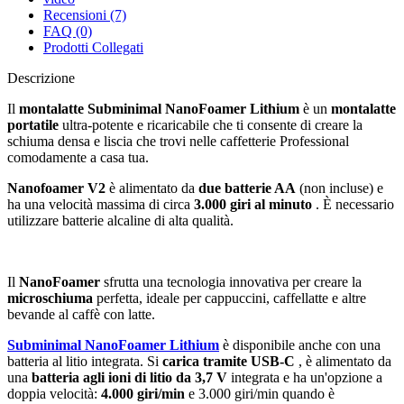
Recensioni (7)
FAQ (0)
Prodotti Collegati
Descrizione
Il
montalatte Subminimal NanoFoamer Lithium
è un
montalatte
portatile
ultra-potente e ricaricabile che ti consente di creare la
schiuma densa e liscia che trovi nelle caffetterie Professional
comodamente a casa tua.
Nanofoamer V2
è alimentato da
due batterie AA
(non incluse) e
ha una velocità massima di circa
3.000 giri al minuto
. È necessario
utilizzare batterie alcaline di alta qualità.
Il
NanoFoamer
sfrutta una tecnologia innovativa per creare la
microschiuma
perfetta, ideale per cappuccini, caffellatte e altre
bevande al caffè con latte.
Subminimal NanoFoamer Lithium
è disponibile anche con una
batteria al litio integrata. Si
carica tramite USB-C
, è alimentato da
una
batteria agli ioni di litio da 3,7 V
integrata e ha un'opzione a
doppia velocità:
4.000 giri/min
e 3.000 giri/min quando è