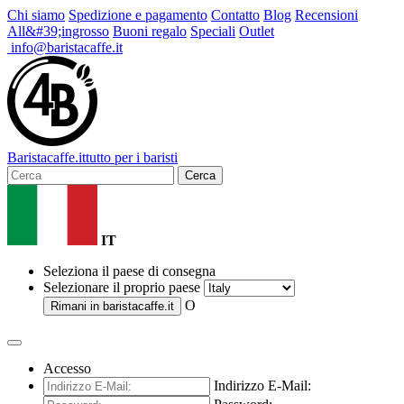
Chi siamo
Spedizione e pagamento
Contatto
Blog
Recensioni
All&#39;ingrosso
Buoni regalo
Speciali
Outlet
info@baristacaffe.it
Barista
caffe
.it
tutto per i baristi
Cerca
IT
Seleziona il paese di consegna
Selezionare il proprio paese
O
Rimani in
baristacaffe.it
Accesso
Indirizzo E-Mail: