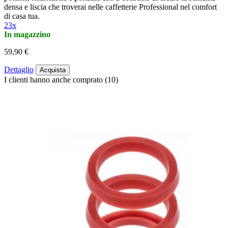
densa e liscia che troverai nelle caffetterie Professional nel comfort
di casa tua.
23x
In magazzino
59,90 €
Dettaglio
Acquista
I clienti hanno anche comprato (10)