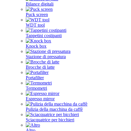
Bilance digitali
Puck screen
WDT tool
Tappetini costipanti
Knock box
Stazione di pressatura
Brocche di latte
Portafilter
Termometri
Espresso mirror
Pulizia della macchina da caffè
Sciacquatrice per bicchieri
Altro