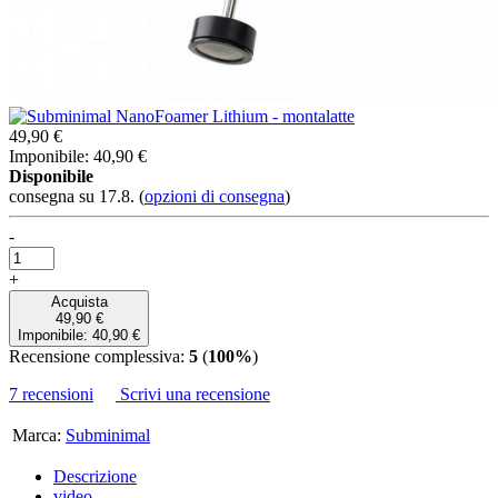
49,90 €
Imponibile: 40,90 €
Disponibile
consegna su 17.8.
(
opzioni di consegna
)
-
+
Acquista
49,90 €
Imponibile: 40,90 €
Recensione complessiva:
5
(
100%
)
7 recensioni
Scrivi una recensione
Marca:
Subminimal
Descrizione
video