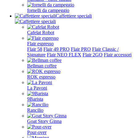
fornelli da campeggio
Caffettiere speciali
Cafelat Robot
Flair espresso
Flair 58
Flair 49 PRO
Flair PRO
Flair Classic /
Signature
Flair NEO FLEX
Flair 2GO
Flair accessori
Bellman coffee
ROK espresso
La Pavoni
9Barista
Rancilio
Goat Story Ginna
Pour-over