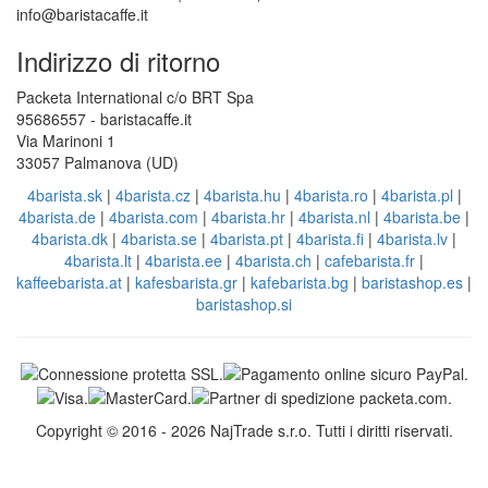
info@baristacaffe.it
Indirizzo di ritorno
Packeta International c/o BRT Spa
95686557 - baristacaffe.it
Via Marinoni 1
33057 Palmanova (UD)
4barista.sk
|
4barista.cz
|
4barista.hu
|
4barista.ro
|
4barista.pl
|
4barista.de
|
4barista.com
|
4barista.hr
|
4barista.nl
|
4barista.be
|
4barista.dk
|
4barista.se
|
4barista.pt
|
4barista.fi
|
4barista.lv
|
4barista.lt
|
4barista.ee
|
4barista.ch
|
cafebarista.fr
|
kaffeebarista.at
|
kafesbarista.gr
|
kafebarista.bg
|
baristashop.es
|
baristashop.si
Copyright © 2016 - 2026 NajTrade s.r.o. Tutti i diritti riservati.