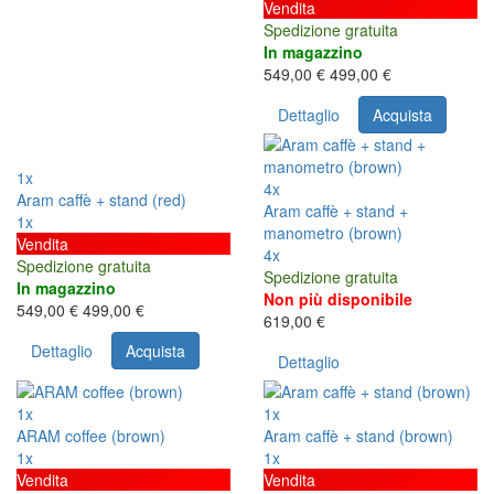
Vendita
Spedizione gratuita
In magazzino
549,00 €
499,00 €
Dettaglio
Acquista
1x
4x
Aram caffè + stand (red)
Aram caffè + stand +
1x
manometro (brown)
Vendita
4x
Spedizione gratuita
Spedizione gratuita
In magazzino
Non più disponibile
549,00 €
499,00 €
619,00 €
Dettaglio
Acquista
Dettaglio
1x
1x
ARAM coffee (brown)
Aram caffè + stand (brown)
1x
1x
Vendita
Vendita