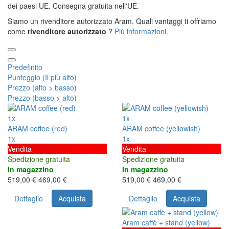
dei paesi UE. Consegna gratuita nell'UE.
Siamo un rivenditore autorizzato Aram. Quali vantaggi ti offriamo
come
rivenditore autorizzato
?
Più informazioni.
Predefinito
Punteggio (Il più alto)
Prezzo (alto > basso)
Prezzo (basso > alto)
1x
1x
ARAM coffee (red)
ARAM coffee (yellowish)
1x
1x
Vendita
Vendita
Spedizione gratuita
Spedizione gratuita
In magazzino
In magazzino
519,00 €
469,00 €
519,00 €
469,00 €
Dettaglio
Acquista
Dettaglio
Acquista
Aram caffè + stand (yellow)