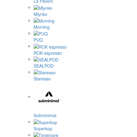
La Pavoni
Mlynko
Morning
PUQ
ROK espresso
SEALPOD
Staresso
Subminimal
Superkop