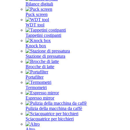
Bilance digitali
Puck screen
WDT tool
Tappetini costipanti
Knock box
Stazione di pressatura
Brocche di latte
Portafilter
Termometri
Espresso mirror
Pulizia della macchina da caffè
Sciacquatrice per bicchieri
Altro