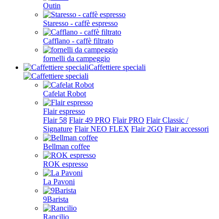
Outin
Staresso - caffè espresso
Cafflano - caffè filtrato
fornelli da campeggio
Caffettiere speciali
Cafelat Robot
Flair espresso
Flair 58
Flair 49 PRO
Flair PRO
Flair Classic /
Signature
Flair NEO FLEX
Flair 2GO
Flair accessori
Bellman coffee
ROK espresso
La Pavoni
9Barista
Rancilio