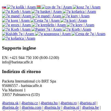
Supporto inglese
EN: +421 944 750 100 (8:00-12:00)
info@baristacaffe.it
Indirizzo di ritorno
Packeta International c/o BRT Spa
95686557 - baristacaffe.it
Via Marinoni 1
33057 Palmanova (UD)
4barista.sk
|
4barista.cz
|
4barista.hu
|
4barista.ro
|
4barista.pl
|
4barista.de
|
4barista.com
|
4barista.hr
|
4barista.nl
|
4barista.be
|