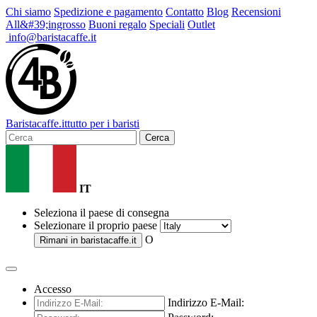
Chi siamo
Spedizione e pagamento
Contatto
Blog
Recensioni
All&#39;ingrosso
Buoni regalo
Speciali
Outlet
info@baristacaffe.it
Barista
caffe
.it
tutto per i baristi
Cerca
IT
Seleziona il paese di consegna
Selezionare il proprio paese
O
Rimani in
baristacaffe.it
Accesso
Indirizzo E-Mail: