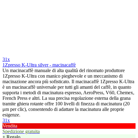
31x
1Zpresso K-Ultra silver - macinacaffè
Un macinacaffè manuale di alta qualità del rinomato produttore
1Zpresso K-Ultra con manico pieghevole e un meccanismo di
macinazione ancora più sofisticato. Il macinacaffè 1Zpresso K-Ultra
è un macinacaffè universale per tutti gli amanti del caffè, in quanto
supporta i metodi di macinatura espresso, AeroPress, V60, Chemex,
French Press e altri. La sua precisa regolazione esterna della grana
tramite ghiera rotante offre 100 livelli di finezza di macinatura (20
μm per clic), consentendo di adattare la macinatura alle proprie
esigenze.
31x
Vendita
Spedizione gratuita
+ Regalo