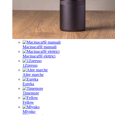
Macinacaffè manuali
Macinacaffè elettrici
1Zpresso
Altre marche
Eureka
Timemore
Fellow
Mlynko