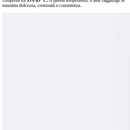
compresa tra
55 e 65 °C.
A questa temperatura, il latte raggiunge la
massima dolcezza, cremosità e consistenza.