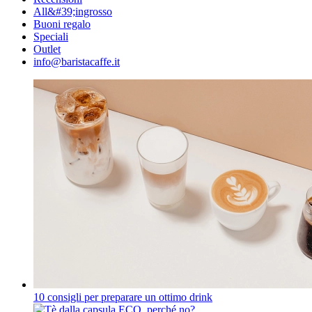
All&#39;ingrosso
Buoni regalo
Speciali
Outlet
info@baristacaffe.it
10 consigli per preparare un ottimo drink