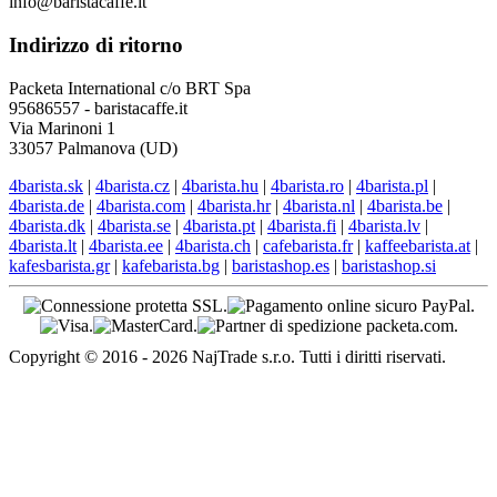
info@baristacaffe.it
Indirizzo di ritorno
Packeta International c/o BRT Spa
95686557 - baristacaffe.it
Via Marinoni 1
33057 Palmanova (UD)
4barista.sk
|
4barista.cz
|
4barista.hu
|
4barista.ro
|
4barista.pl
|
4barista.de
|
4barista.com
|
4barista.hr
|
4barista.nl
|
4barista.be
|
4barista.dk
|
4barista.se
|
4barista.pt
|
4barista.fi
|
4barista.lv
|
4barista.lt
|
4barista.ee
|
4barista.ch
|
cafebarista.fr
|
kaffeebarista.at
|
kafesbarista.gr
|
kafebarista.bg
|
baristashop.es
|
baristashop.si
Copyright © 2016 - 2026 NajTrade s.r.o. Tutti i diritti riservati.