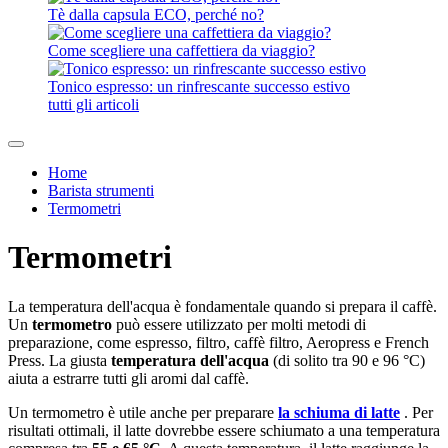
Tè dalla capsula ECO, perché no?
Come scegliere una caffettiera da viaggio?
Tonico espresso: un rinfrescante successo estivo
tutti gli articoli
Home
Barista strumenti
Termometri
Termometri
La temperatura dell'acqua è fondamentale quando si prepara il caffè.
Un
termometro
può essere utilizzato per molti metodi di
preparazione, come espresso, filtro, caffè filtro, Aeropress e French
Press. La giusta
temperatura dell'acqua
(di solito tra 90 e 96 °C)
aiuta a estrarre tutti gli aromi dal caffè.
Un termometro è utile anche per preparare
la schiuma di latte
. Per
risultati ottimali, il latte dovrebbe essere schiumato a una temperatura