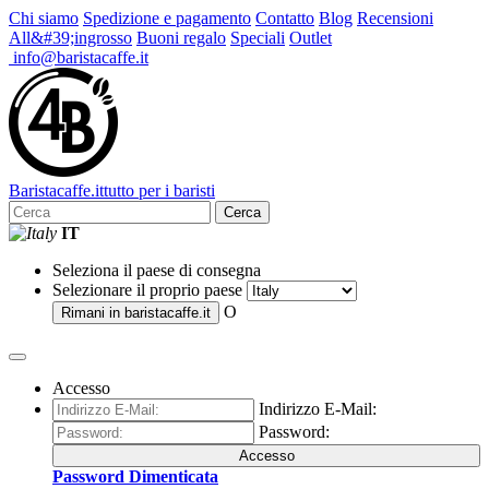
Chi siamo
Spedizione e pagamento
Contatto
Blog
Recensioni
All&#39;ingrosso
Buoni regalo
Speciali
Outlet
info@baristacaffe.it
Barista
caffe
.it
tutto per i baristi
Cerca
IT
Seleziona il paese di consegna
Selezionare il proprio paese
O
Rimani in
baristacaffe.it
Accesso
Indirizzo E-Mail:
Password:
Accesso
Password Dimenticata