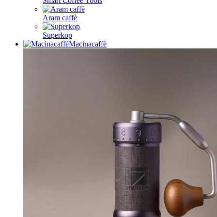
Smart Coffee Tools
Aram caffè
Superkop
Macinacaffè