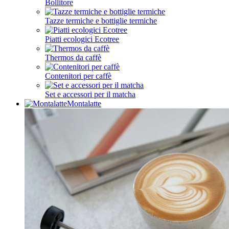
Bollitore
Tazze termiche e bottiglie termiche
Piatti ecologici Ecotree
Thermos da caffè
Contenitori per caffè
Set e accessori per il matcha
Montalatte