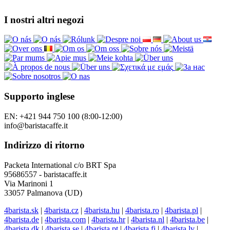
I nostri altri negozi
Supporto inglese
EN: +421 944 750 100 (8:00-12:00)
info@baristacaffe.it
Indirizzo di ritorno
Packeta International c/o BRT Spa
95686557 - baristacaffe.it
Via Marinoni 1
33057 Palmanova (UD)
4barista.sk
|
4barista.cz
|
4barista.hu
|
4barista.ro
|
4barista.pl
|
4barista.de
|
4barista.com
|
4barista.hr
|
4barista.nl
|
4barista.be
|
4barista.dk
|
4barista.se
|
4barista.pt
|
4barista.fi
|
4barista.lv
|