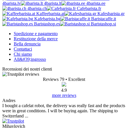
4barista.lv
4barista.lt
4barista.ee
4barista.ch
Cafebarista.fr
Kaffeebarista.at
Kafesbarista.gr
Kafebarista.bg
Baristacaffe.it
Baristashop.es
Baristashop.si
Spedizione e pagamento
Restituzione della merce
Bella denuncia
Contattaci
Chi siamo
All&#39;ingrosso
Recensioni dei nostri clienti
Reviews 79
• Excellent
4.9
more reviews
Andres
I bought a cafelat robot, the delivery was really fast and the products
were in great conditions. I will be buying again. The shipping to
Switzerland ...
Mihaylovich