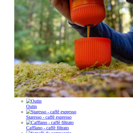
Outin
Staresso - caffè espresso
Cafflano - caffè filtrato