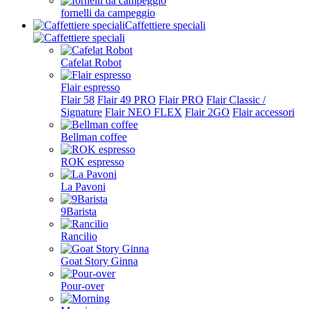
fornelli da campeggio
Caffettiere speciali
Cafelat Robot
Flair espresso
Flair 58
Flair 49 PRO
Flair PRO
Flair Classic /
Signature
Flair NEO FLEX
Flair 2GO
Flair accessori
Bellman coffee
ROK espresso
La Pavoni
9Barista
Rancilio
Goat Story Ginna
Pour-over