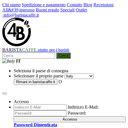
Chi siamo
Spedizione e pagamento
Contatto
Blog
Recensioni
All&#39;ingrosso
Buoni regalo
Speciali
Outlet
info@baristacaffe.it
BARISTA
CAFFE
tutto per i baristi
.it
Cerca
IT
Seleziona il paese di consegna
Selezionare il proprio paese
O
Rimani in
baristacaffe.it
Accesso
Indirizzo E-Mail:
Password:
Accesso
Password Dimenticata