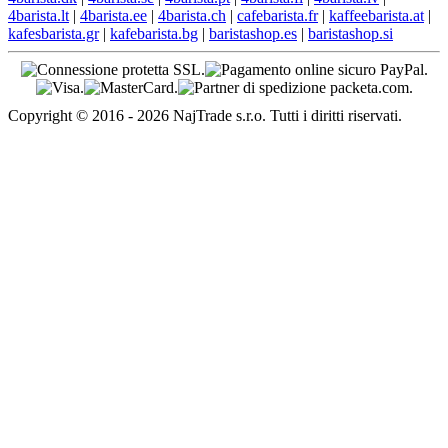
4barista.lt
|
4barista.ee
|
4barista.ch
|
cafebarista.fr
|
kaffeebarista.at
|
kafesbarista.gr
|
kafebarista.bg
|
baristashop.es
|
baristashop.si
Copyright © 2016 - 2026 NajTrade s.r.o. Tutti i diritti riservati.