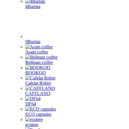
4Barista
9Barista
Aram coffee
Bellman coffee
BOOKOO
Cafelat Robot
CAFFLANO
DF64
ECO capsules
ecotree