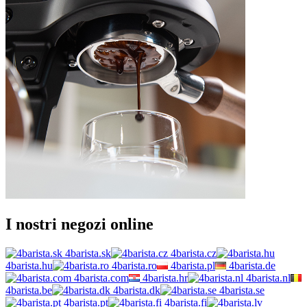
I nostri negozi online
4barista.sk
4barista.cz
4barista.hu
4barista.ro
4barista.pl
4barista.de
4barista.com
4barista.hr
4barista.nl
4barista.be
4barista.dk
4barista.se
4barista.pt
4barista.fi