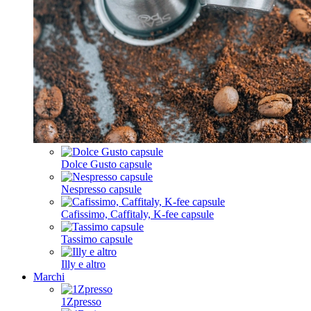
Dolce Gusto capsule
Nespresso capsule
Cafissimo, Caffitaly, K-fee capsule
Tassimo capsule
Illy e altro
Marchi
1Zpresso