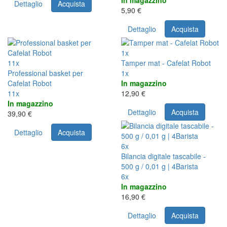
In magazzino
Dettaglio
Acquista
5,90 €
Dettaglio
Acquista
1x
11x
Tamper mat - Cafelat Robot
Professional basket per
1x
Cafelat Robot
In magazzino
11x
12,90 €
In magazzino
Dettaglio
Acquista
39,90 €
Dettaglio
Acquista
6x
Bilancia digitale tascabile -
500 g / 0,01 g | 4Barista
6x
In magazzino
16,90 €
Dettaglio
Acquista