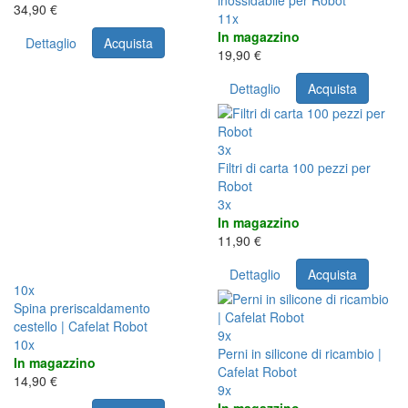
inossidabile per Robot
34,90 €
11x
In magazzino
Dettaglio
Acquista
19,90 €
Dettaglio
Acquista
3x
Filtri di carta 100 pezzi per
Robot
3x
In magazzino
11,90 €
Dettaglio
Acquista
10x
Spina preriscaldamento
cestello | Cafelat Robot
9x
10x
Perni in silicone di ricambio |
In magazzino
Cafelat Robot
14,90 €
9x