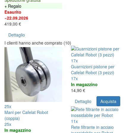
Spedizione gratuita
+ Regalo
Esaurito
~22.09.2026
419,00 €
Dettaglio
I clienti hanno anche comprato (10)
17x
Guarnizioni pistone per
Cafelat Robot (3 pezzi)
17x
In magazzino
14,90 €
Dettaglio
Acquista
25x
Mani per Cafelat Robot
(coppia)
11x
25x
Rete filtrante in acciaio
In magazzino