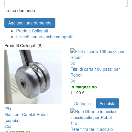
La tua domanda
Aggiungi una domanda
Prodotti Collegati
I clienti hanno anche comprato
Prodotti Collegati (8)
3x
Filtri di carta 100 pezzi per
Robot
3x
In magazzino
11,90 €
Dettaglio
Acquista
25x
Mani per Cafelat Robot
(coppia)
11x
25x
Rete filtrante in acciaio