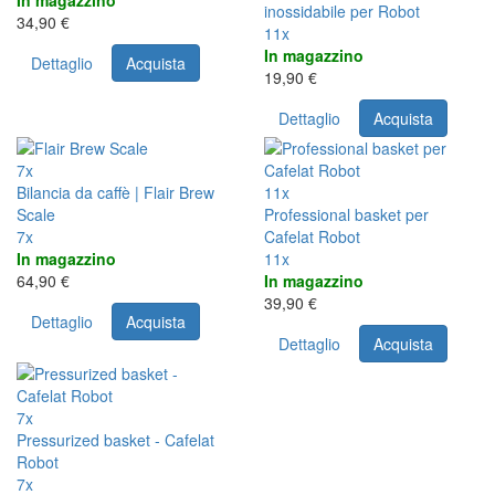
In magazzino
inossidabile per Robot
34,90 €
11x
In magazzino
Dettaglio
Acquista
19,90 €
Dettaglio
Acquista
7x
Bilancia da caffè | Flair Brew
11x
Scale
Professional basket per
7x
Cafelat Robot
In magazzino
11x
64,90 €
In magazzino
39,90 €
Dettaglio
Acquista
Dettaglio
Acquista
7x
Pressurized basket - Cafelat
Robot
7x