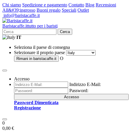
Chi siamo
Spedizione e pagamento
Contatto
Blog
Recensioni
All&#39;ingrosso
Buoni regalo
Speciali
Outlet
info@baristacaffe.it
Barista
caffe
.it
tutto per i baristi
Cerca
IT
Seleziona il paese di consegna
Selezionare il proprio paese
O
Rimani in
baristacaffe.it
Accesso
Indirizzo E-Mail:
Password:
Accesso
Password Dimenticata
Registrazione
0
0,00 €