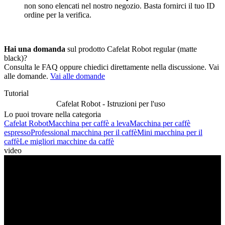
non sono elencati nel nostro negozio. Basta fornirci il tuo ID
ordine per la verifica.
Hai una domanda
sul prodotto Cafelat Robot regular (matte
black)?
Consulta le FAQ oppure chiedici direttamente nella discussione. Vai
alle domande.
Vai alle domande
Tutorial
Cafelat Robot - Istruzioni per l'uso
Lo puoi trovare nella categoria
Cafelat Robot
Macchina per caffè a leva
Macchina per caffè
espresso
Professional macchina per il caffè
Mini macchina per il
caffè
Le migliori macchine da caffè
video