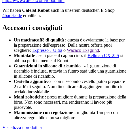
http://www.cafelat.com/robot.html
Wir haben
Cafelat Robot
auch in unserem deutschen E-Shop
4barista.de
erhältlich.
Accessori consigliati
Un macinacaffè di qualità
: questa è ovviamente la base per
la preparazione dell'espresso. Dalla nostra offerta puoi
scegliere:
1Zpresso J-Ultra
o
Wacaco Exagrind
.
Montalatte
: se ti piace il cappuccino, il
Bellman CX-25S
si
abbina perfettamente al Robot.
Guarnizioni in silicone di ricambio
- 1 guarnizione di
ricambio è inclusa, tuttavia in futuro sarà utile una guarnizione
in silicone di ricambio.
Cestello aggiuntivo
- con il secondo cestello potrai preparare
2 caffè di seguito. Non dimenticare di aggiungere un filtro in
acciaio inossidabile.
Mani robotiche
: presa migliore durante la preparazione della
birra. Non sono necessari, ma renderanno il lavoro più
piacevole.
Manomissione con regolazione
- migliorata Tamper con
altezza regolabile e presa migliore.
Visualizza i prodotti a