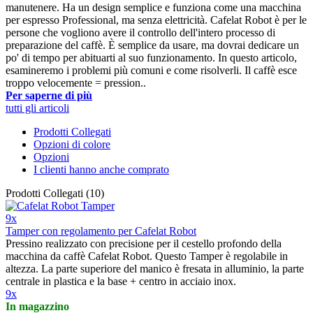
manutenere. Ha un design semplice e funziona come una macchina
per espresso Professional, ma senza elettricità. Cafelat Robot è per le
persone che vogliono avere il controllo dell'intero processo di
preparazione del caffè. È semplice da usare, ma dovrai dedicare un
po' di tempo per abituarti al suo funzionamento. In questo articolo,
esamineremo i problemi più comuni e come risolverli. Il caffè esce
troppo velocemente = pression..
Per saperne di più
tutti gli articoli
Prodotti Collegati
Opzioni di colore
Opzioni
I clienti hanno anche comprato
Prodotti Collegati (10)
9x
Tamper con regolamento per Cafelat Robot
Pressino realizzato con precisione per il cestello profondo della
macchina da caffè Cafelat Robot. Questo Tamper è regolabile in
altezza. La parte superiore del manico è fresata in alluminio, la parte
centrale in plastica e la base + centro in acciaio inox.
9x
In magazzino