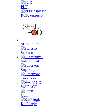
PUQ
ROK espresso
SEALPOD
Staresso
Subminimal
Superkop
Timemore
WACACO
Outin
Kaffelogic