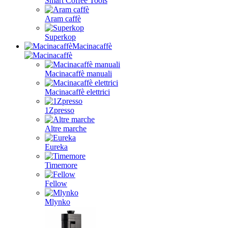
Smart Coffee Tools
Aram caffè
Superkop
Macinacaffè
Macinacaffè manuali
Macinacaffè elettrici
1Zpresso
Altre marche
Eureka
Timemore
Fellow
Mlynko