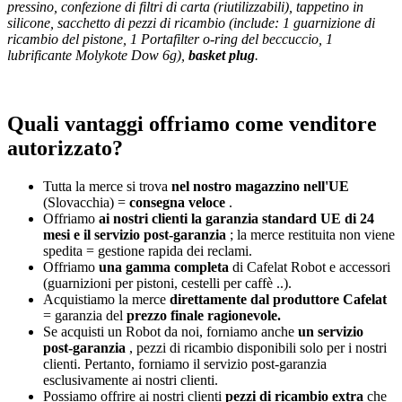
pressino, confezione di filtri di carta (riutilizzabili), tappetino in
silicone, sacchetto di pezzi di ricambio (include: 1 guarnizione di
ricambio del pistone, 1 Portafilter o-ring del beccuccio, 1
lubrificante Molykote Dow 6g),
basket plug
.
Quali vantaggi offriamo come venditore
autorizzato?
Tutta la merce si trova
nel nostro magazzino nell'UE
(Slovacchia) =
consegna veloce
.
Offriamo
ai nostri clienti
la garanzia standard UE di 24
mesi e il servizio post-garanzia
; la merce restituita non viene
spedita = gestione rapida dei reclami.
Offriamo
una gamma completa
di Cafelat Robot e accessori
(guarnizioni per pistoni, cestelli per caffè ..).
Acquistiamo la merce
direttamente dal produttore Cafelat
= garanzia del
prezzo finale ragionevole.
Se acquisti un Robot da noi, forniamo anche
un servizio
post-garanzia
, pezzi di ricambio disponibili solo per i nostri
clienti. Pertanto, forniamo il servizio post-garanzia
esclusivamente ai nostri clienti.
Possiamo offrire ai nostri clienti
pezzi di ricambio extra
che