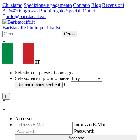
Chi siamo
Spedizione e pagamento
Contatto
Blog
Recensioni
All&#39;ingrosso
Buoni regalo
Speciali
Outlet
info@baristacaffe.it
Barista
caffe
.it
tutto per i baristi
Cerca
IT
Seleziona il paese di consegna
Selezionare il proprio paese
O
Rimani in
baristacaffe.it
Accesso
Indirizzo E-Mail:
Password:
Accesso