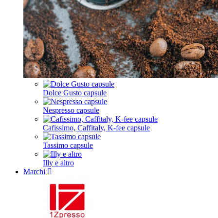
Dolce Gusto capsule
Nespresso capsule
Cafissimo, Caffitaly, K-fee capsule
Tassimo capsule
Illy e altro
Marchi