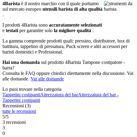
4Barista
è il nostro marchio con il quale portiamo
sul mercato europeo
utensili barista di alta qualità
.
I prodotti 4Barista sono
accuratamente selezionati
e
testati
per garantire solo
la migliore qualità
.
La gamma comprende prodotti quali: pressino, distributore, box di
battitura, tappetino di pressatura, Puck screen e altri accessori per
baristi domestici e Professional.
Hai una domanda
sul prodotto 4Barista Tampone costipatore -
barra?
Consulta le FAQ oppure chiedici direttamente nella discussione. Vai
alle domande.
Vai alle domande
Lo puoi trovare nella categoria
Tappetini costipanti
Attrezzatura del bar
Attrezzatura del bar -
Tappetini costipanti
Recensioni (3)
tutte le recensioni
5/5
3 recensioni
3
0