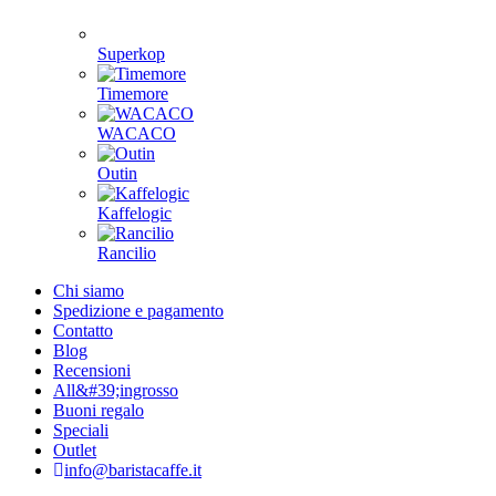
Superkop
Timemore
WACACO
Outin
Kaffelogic
Rancilio
Chi siamo
Spedizione e pagamento
Contatto
Blog
Recensioni
All&#39;ingrosso
Buoni regalo
Speciali
Outlet
info@baristacaffe.it