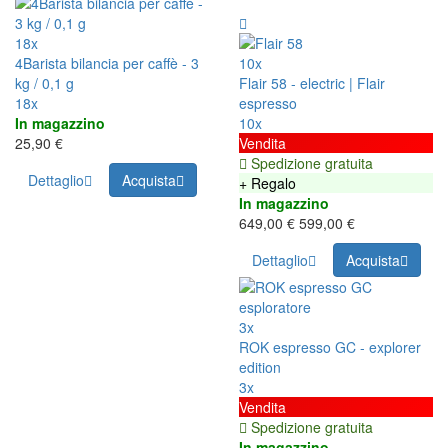
18x
4Barista bilancia per caffè - 3
10x
kg / 0,1 g
Flair 58 - electric | Flair
18x
espresso
In magazzino
10x
25,90 €
Vendita
Spedizione gratuita
Dettaglio
Acquista
+ Regalo
In magazzino
649,00 €
599,00 €
Dettaglio
Acquista
3x
ROK espresso GC - explorer
edition
3x
Vendita
Spedizione gratuita
In magazzino