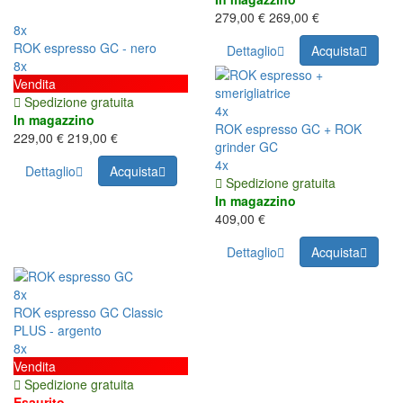
279,00 €
269,00 €
8x
ROK espresso GC - nero
Dettaglio
Acquista
8x
Vendita
Spedizione gratuita
4x
In magazzino
ROK espresso GC + ROK
229,00 €
219,00 €
grinder GC
4x
Dettaglio
Acquista
Spedizione gratuita
In magazzino
409,00 €
Dettaglio
Acquista
8x
ROK espresso GC Classic
PLUS - argento
8x
Vendita
Spedizione gratuita
Esaurito