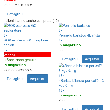
239,00 €
219,00 €
Dettaglio
I clienti hanno anche comprato (10)
8x
3x
Pennello baristico 4Barista
ROK espresso GC - explorer
8x
edition
In magazzino
3x
3,90 €
Vendita
Dettaglio
Acquista
Spedizione gratuita
In magazzino
279,00 €
269,00 €
18x
Dettaglio
Acquista
4Barista bilancia per caffè - 3
kg / 0,1 g
18x
In magazzino
25,90 €
Dettaglio
Acquista