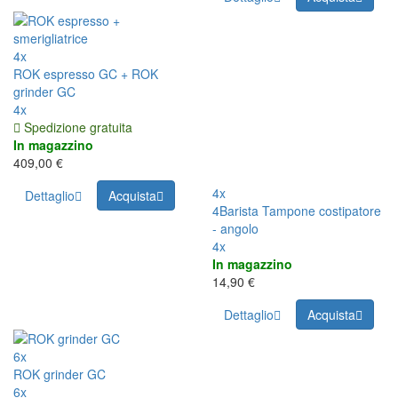
4x
ROK espresso GC + ROK
grinder GC
4x
Spedizione gratuita
In magazzino
409,00 €
4x
Dettaglio
Acquista
4Barista Tampone costipatore
- angolo
4x
In magazzino
14,90 €
Dettaglio
Acquista
6x
ROK grinder GC
6x