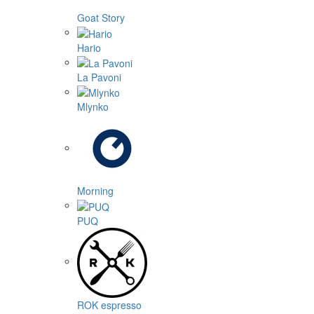
Goat Story
Hario
La Pavoni
Mlynko
Morning
PUQ
ROK espresso