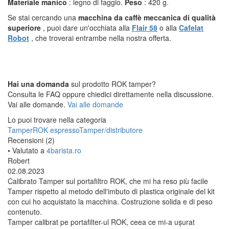
Materiale manico
: legno di faggio.
Peso
: 420 g.
Se stai cercando una
macchina da caffè meccanica di qualità
superiore
, puoi dare un'occhiata alla
Flair 58
o alla
Cafelat
Robot
, che troverai entrambe nella nostra offerta.
Hai una domanda
sul prodotto ROK tamper?
Consulta le FAQ oppure chiedici direttamente nella discussione.
Vai alle domande.
Vai alle domande
Lo puoi trovare nella categoria
Tamper
ROK espresso
Tamper/distributore
Recensioni (2)
• Valutato a
4barista.ro
Robert
02.08.2023
Calibrato Tamper sul portafiltro ROK, che mi ha reso più facile
Tamper rispetto al metodo dell'imbuto di plastica originale del kit
con cui ho acquistato la macchina. Costruzione solida e di peso
contenuto.
Tamper calibrat pe portafilter-ul ROK, ceea ce mi-a ușurat