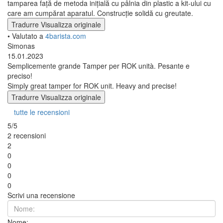
tamparea față de metoda inițială cu pâlnia din plastic a kit-ului cu
care am cumpărat aparatul. Construcție solidă cu greutate.
Tradurre
Visualizza originale
• Valutato a
4barista.com
Simonas
15.01.2023
Semplicemente grande Tamper per ROK unità. Pesante e
preciso!
Simply great tamper for ROK unit. Heavy and precise!
Tradurre
Visualizza originale
tutte le recensioni
5/5
2 recensioni
2
0
0
0
0
Scrivi una recensione
Nome: