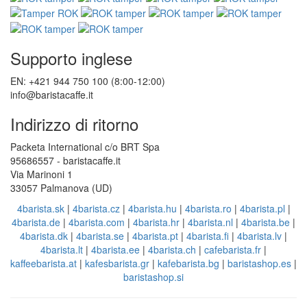
Supporto inglese
EN: +421 944 750 100 (8:00-12:00)
info@baristacaffe.it
Indirizzo di ritorno
Packeta International c/o BRT Spa
95686557 - baristacaffe.it
Via Marinoni 1
33057 Palmanova (UD)
4barista.sk
|
4barista.cz
|
4barista.hu
|
4barista.ro
|
4barista.pl
|
4barista.de
|
4barista.com
|
4barista.hr
|
4barista.nl
|
4barista.be
|
4barista.dk
|
4barista.se
|
4barista.pt
|
4barista.fi
|
4barista.lv
|
4barista.lt
|
4barista.ee
|
4barista.ch
|
cafebarista.fr
|
kaffeebarista.at
|
kafesbarista.gr
|
kafebarista.bg
|
baristashop.es
|
baristashop.si