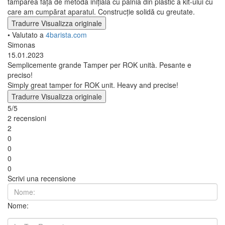
tamparea față de metoda inițială cu pâlnia din plastic a kit-ului cu
care am cumpărat aparatul. Construcție solidă cu greutate.
Tradurre
Visualizza originale
• Valutato a
4barista.com
Simonas
15.01.2023
Semplicemente grande Tamper per ROK unità. Pesante e
preciso!
Simply great tamper for ROK unit. Heavy and precise!
Tradurre
Visualizza originale
5/5
2 recensioni
2
0
0
0
0
Scrivi una recensione
Nome: