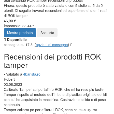
Stai cercando ROK tamper recensioni di prodotti?
Finora, questo prodotto è stato valutato con 5 stelle su 5 da 2
utenti. Di seguito troverai recensioni ed esperienze di utenti reali
di ROK tamper.
46,90 €
Imponibile: 38,44 €
Mostra prodotto
Acquista
Disponibile
consegna su 17.8.
(
opzioni di consegna
)
Recensioni dei prodotti ROK
tamper
• Valutato a
4barista.ro
Robert
02.08.2023
Calibrato Tamper sul portafiltro ROK, che mi ha reso più facile
Tamper rispetto al metodo dell'imbuto di plastica originale del kit
con cui ho acquistato la macchina. Costruzione solida e di peso
contenuto.
Tamper calibrat pe portafilter-ul ROK, ceea ce mi-a ușurat