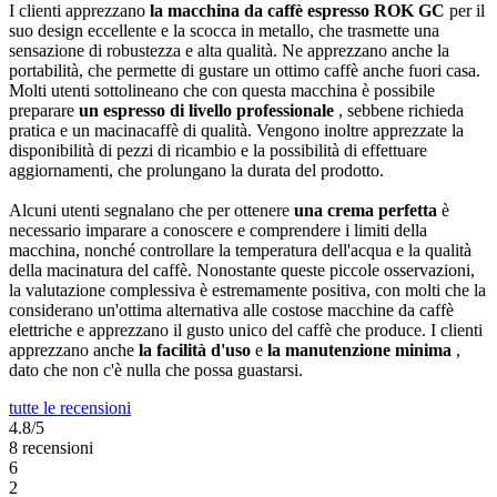
I clienti apprezzano
la macchina da caffè espresso ROK GC
per il
suo design eccellente e la scocca in metallo, che trasmette una
sensazione di robustezza e alta qualità. Ne apprezzano anche la
portabilità, che permette di gustare un ottimo caffè anche fuori casa.
Molti utenti sottolineano che con questa macchina è possibile
preparare
un espresso di livello professionale
, sebbene richieda
pratica e un macinacaffè di qualità. Vengono inoltre apprezzate la
disponibilità di pezzi di ricambio e la possibilità di effettuare
aggiornamenti, che prolungano la durata del prodotto.
Alcuni utenti segnalano che per ottenere
una crema perfetta
è
necessario imparare a conoscere e comprendere i limiti della
macchina, nonché controllare la temperatura dell'acqua e la qualità
della macinatura del caffè. Nonostante queste piccole osservazioni,
la valutazione complessiva è estremamente positiva, con molti che la
considerano un'ottima alternativa alle costose macchine da caffè
elettriche e apprezzano il gusto unico del caffè che produce. I clienti
apprezzano anche
la facilità d'uso
e
la manutenzione minima
,
dato che non c'è nulla che possa guastarsi.
tutte le recensioni
4.8/5
8 recensioni
6
2