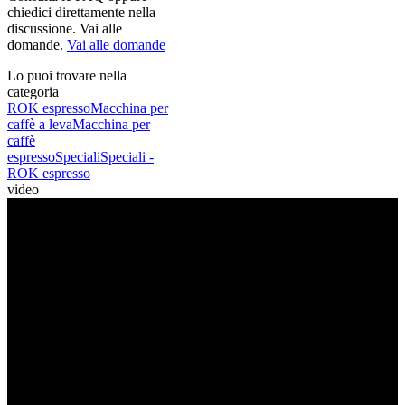
chiedici direttamente nella
discussione. Vai alle
domande.
Vai alle domande
Lo puoi trovare nella
categoria
ROK espresso
Macchina per
caffè a leva
Macchina per
caffè
espresso
Speciali
Speciali -
ROK espresso
video