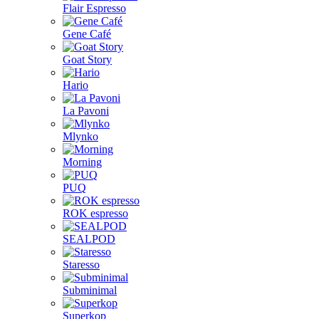
Flair Espresso
Gene Café
Goat Story
Hario
La Pavoni
Mlynko
Morning
PUQ
ROK espresso
SEALPOD
Staresso
Subminimal
Superkop