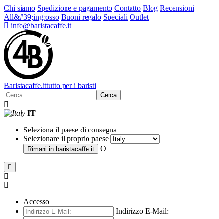
Chi siamo
Spedizione e pagamento
Contatto
Blog
Recensioni
All&#39;ingrosso
Buoni regalo
Speciali
Outlet
info@baristacaffe.it
Barista
caffe
.it
tutto per i baristi
Cerca
IT
Seleziona il paese di consegna
Selezionare il proprio paese
O
Rimani in
baristacaffe.it
Accesso
Indirizzo E-Mail: