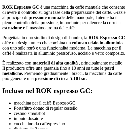
ROK Espresso GC
è una macchina da caffè manuale che consente
di avere il controllo su ogni fase della preparazione del caffè. Grazie
al principio di
pressione manuale
delle manopole, l'utente ha il
pieno controllo della pressione, importante per ottenere la corretta
estrazione
e il massimo aroma del caffè.
Progettata in uno studio di design di Londra, la
ROK Espresso GC
offre un design unico che combina un
robusto telaio in alluminio
con uno stile retrò e una funzionalità moderna. La macchina per il
caffè è realizzata in alluminio pressofuso, acciaio e vetro composito.
È realizzato con
materiali di alta qualità
, principalmente metallo.
Il produttore offre una garanzia fino a 10 anni su tutte
le parti
metalliche
. Premendo gradualmente i bracci, la macchina da caffè
può generare una
pressione di circa 5-10 bar
.
Incluso nel ROK espresso GC:
macchina per il caffè EspressoGC
Portafiltro dotato di regular cestello
cestino smartshot
imbuto dosatore
cucchiaino da caffè/pressino
divisore da 2 tazze