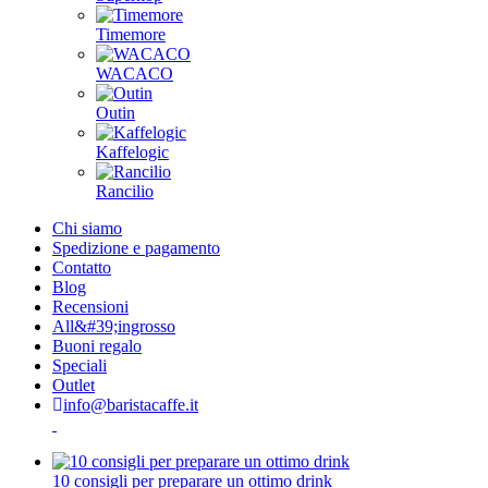
Timemore
WACACO
Outin
Kaffelogic
Rancilio
Chi siamo
Spedizione e pagamento
Contatto
Blog
Recensioni
All&#39;ingrosso
Buoni regalo
Speciali
Outlet
info@baristacaffe.it
10 consigli per preparare un ottimo drink