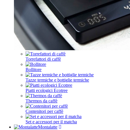
Torrefattori di caffè
Bollitore
Tazze termiche e bottiglie termiche
Piatti ecologici Ecotree
Thermos da caffè
Contenitori per caffè
Set e accessori per il matcha
Montalatte