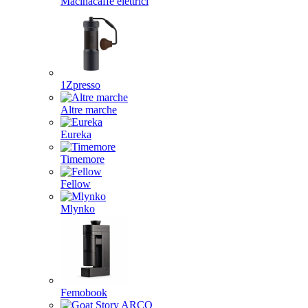
Macinacaffè elettrici
1Zpresso
Altre marche
Eureka
Timemore
Fellow
Mlynko
Femobook