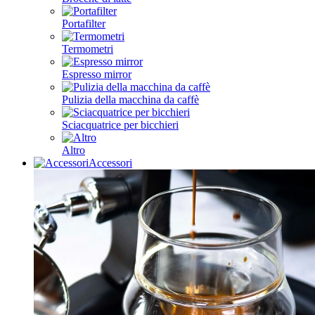
Portafilter
Termometri
Espresso mirror
Pulizia della macchina da caffè
Sciacquatrice per bicchieri
Altro
Accessori