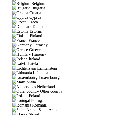
Belgium
Bulgaria
Croatia
Cyprus
Czech
Denmark
Estonia
Finland
France
Germany
Greece
Hungary
Ireland
Latvia
Lichtenstein
Lithuania
Luxembourg
Malta
Netherlands
Other country
Poland
Portugal
Romania
Saudi Arabia
Slovak