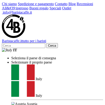
Chi siamo
Spedizione e pagamento
Contatto
Blog
Recensioni
All&#39;ingrosso
Buoni regalo
Speciali
Outlet
info@baristacaffe.it
Barista
caffe
.it
tutto per i baristi
Cerca
IT
Seleziona il paese di consegna
Selezionare il proprio paese
Italy
Italy
Austria