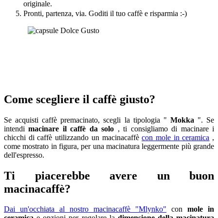
originale.
Pronti, partenza, via. Goditi il tuo caffè e risparmia :-)
Come scegliere il caffè giusto?
Se acquisti caffè premacinato, scegli la tipologia "
Mokka
". Se
intendi
macinare il caffè da solo
, ti consigliamo di macinare i
chicchi di caffè utilizzando un macinacaffè
con mole in ceramica
,
come mostrato in figura, per una macinatura leggermente più grande
dell'espresso.
Ti piacerebbe avere un buon
macinacaffè?
Dai un'occhiata al nostro macinacaffè "Mlynko"
con
mole in
ceramica
e opzioni per regolare la
dimensione della macinatura