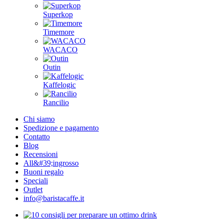
Superkop
Timemore
WACACO
Outin
Kaffelogic
Rancilio
Chi siamo
Spedizione e pagamento
Contatto
Blog
Recensioni
All&#39;ingrosso
Buoni regalo
Speciali
Outlet
info@baristacaffe.it