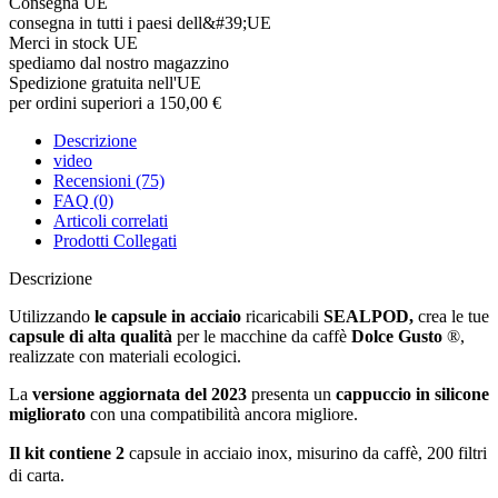
Consegna UE
consegna in tutti i paesi dell&#39;UE
Merci in stock UE
spediamo dal nostro magazzino
Spedizione gratuita nell'UE
per ordini superiori a 150,00 €
Descrizione
video
Recensioni (75)
FAQ (0)
Articoli correlati
Prodotti Collegati
Descrizione
Utilizzando
le capsule in acciaio
ricaricabili
SEALPOD,
crea le tue
capsule di alta qualità
per le macchine da caffè
Dolce Gusto
®,
realizzate con materiali ecologici.
La
versione aggiornata del 2023
presenta un
cappuccio in silicone
migliorato
con una compatibilità ancora migliore.
Il kit contiene
2
capsule in acciaio inox, misurino da caffè, 200 filtri
di carta.