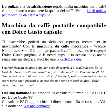
La pulizia
e
la decalcificazione
regolari della macchina per il caffè
contribuiranno a mantenere la qualità del caffè. Vedi il
kit di pulizia
per macchine da caffè a capsule
.
Macchina da caffè portatile compatibile
con Dolce Gusto capsule
Ti piacerebbe goderti un delizioso espresso mentre sei in
movimento? Con la
macchina da caffè meccanica
- Wacaco
NanoPresso + kit DG, puoi preparare il caffè utilizzando le
capsule
Dolce Gusto
(originali o le nostre capsule in acciaio inox) anche
senza energia elettrica. Puoi trovare la
caffettiera qui.
I marchi elencati su questo sito non sono di proprietà di NajTrade sro. Dolce
Gusto® e Nespresso® sono marchi registrati di Societé des Produits Nestlé SA
Tassimo® è un marchio registrato di Kraft Foods. I prodotti associati ai marchi
sopra menzionati presenti su questo sito non sono prodotti originali delle
società sopra menzionate.
Hai una domanda
sul prodotto 2x capsule riutilizzabili SEALPOD
per Dolce Gusto ®?
Consulta le FAQ oppure chiedici direttamente nella discussione. Vai
alle domande.
Vai alle domande