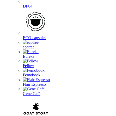
DF64
ECO capsules
ecotree
Eureka
Fellow
Femobook
Flair Espresso
Gene Café