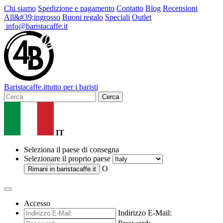
Chi siamo
Spedizione e pagamento
Contatto
Blog
Recensioni
All&#39;ingrosso
Buoni regalo
Speciali
Outlet
info@baristacaffe.it
Barista
caffe
.it
tutto per i baristi
Cerca
IT
Seleziona il paese di consegna
Selezionare il proprio paese
O
Rimani in
baristacaffe.it
Accesso
Indirizzo E-Mail: