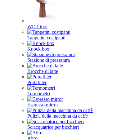
WDT tool
Tappetini costipanti
Knock box
Stazione di pressatura
Brocche di latte
Portafilter
Termometri
Espresso mirror
Pulizia della macchina da caffè
Sciacquatrice per bicchieri
Altro