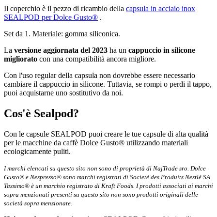
Il coperchio è il pezzo di ricambio della
capsula in acciaio inox
SEALPOD per Dolce Gusto®
.
Set da 1. Materiale: gomma siliconica.
La
versione aggiornata del 2023
ha un
cappuccio in silicone
migliorato
con una compatibilità ancora migliore.
Con l'uso regular della capsula non dovrebbe essere necessario
cambiare il cappuccio in silicone. Tuttavia, se rompi o perdi il tappo,
puoi acquistarne uno sostitutivo da noi.
Cos'è Sealpod?
Con le capsule SEALPOD puoi creare le tue capsule di alta qualità
per le macchine da caffè Dolce Gusto® utilizzando materiali
ecologicamente puliti.
I marchi elencati su questo sito non sono di proprietà di NajTrade sro. Dolce
Gusto® e Nespresso® sono marchi registrati di Societé des Produits Nestlé SA
Tassimo® è un marchio registrato di Kraft Foods. I prodotti associati ai marchi
sopra menzionati presenti su questo sito non sono prodotti originali delle
società sopra menzionate.