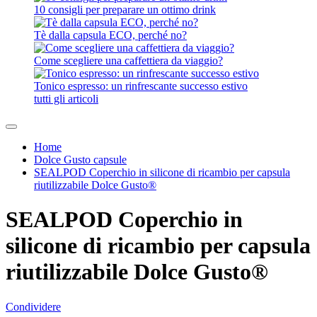
10 consigli per preparare un ottimo drink
Tè dalla capsula ECO, perché no?
Come scegliere una caffettiera da viaggio?
Tonico espresso: un rinfrescante successo estivo
tutti gli articoli
Home
Dolce Gusto capsule
SEALPOD Coperchio in silicone di ricambio per capsula
riutilizzabile Dolce Gusto®
SEALPOD Coperchio in
silicone di ricambio per capsula
riutilizzabile Dolce Gusto®
Condividere