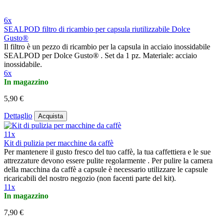
6x
SEALPOD filtro di ricambio per capsula riutilizzabile Dolce
Gusto®
Il filtro è un pezzo di ricambio per la capsula in acciaio inossidabile
SEALPOD per Dolce Gusto® . Set da 1 pz. Materiale: acciaio
inossidabile.
6x
In magazzino
5,90 €
Dettaglio
Acquista
11x
Kit di pulizia per macchine da caffè
Per mantenere il gusto fresco del tuo caffè, la tua caffettiera e le sue
attrezzature devono essere pulite regolarmente . Per pulire la camera
della macchina da caffè a capsule è necessario utilizzare le capsule
ricaricabili del nostro negozio (non facenti parte del kit).
11x
In magazzino
7,90 €