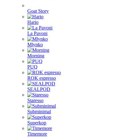
Goat Story
Hario
La Pavoni
Mlynko
Morning
PUQ
ROK espresso
SEALPOD
Staresso
Subminimal
Superkop
Timemore