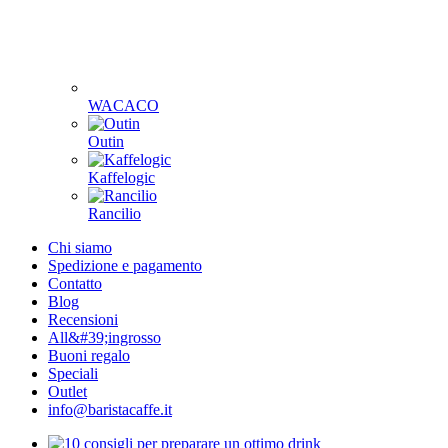
WACACO
Outin
Kaffelogic
Rancilio
Chi siamo
Spedizione e pagamento
Contatto
Blog
Recensioni
All&#39;ingrosso
Buoni regalo
Speciali
Outlet
info@baristacaffe.it