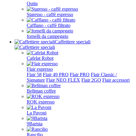
Outin
Staresso - caffè espresso
Cafflano - caffè filtrato
fornelli da campeggio
Caffettiere speciali
Cafelat Robot
Flair espresso
Flair 58
Flair 49 PRO
Flair PRO
Flair Classic /
Signature
Flair NEO FLEX
Flair 2GO
Flair accessori
Bellman coffee
ROK espresso
La Pavoni
9Barista
Rancilio