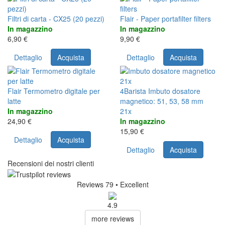
Filtri di carta - CX25 (20 pezzi)
Flair - Paper portafilter filters
In magazzino
In magazzino
6,90 €
9,90 €
Dettaglio
Acquista
Dettaglio
Acquista
21x
Flair Termometro digitale per
4Barista Imbuto dosatore
latte
magnetico: 51, 53, 58 mm
In magazzino
21x
24,90 €
In magazzino
15,90 €
Dettaglio
Acquista
Dettaglio
Acquista
Recensioni dei nostri clienti
Reviews 79
• Excellent
4.9
more reviews