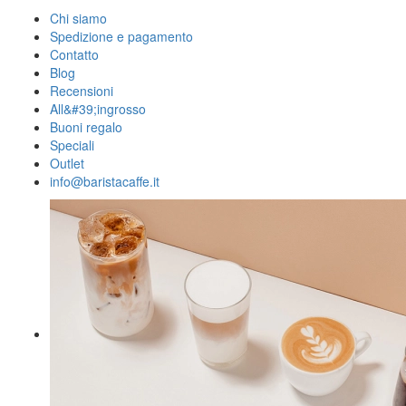
Chi siamo
Spedizione e pagamento
Contatto
Blog
Recensioni
All&#39;ingrosso
Buoni regalo
Speciali
Outlet
info@baristacaffe.it