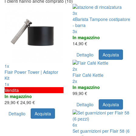
I clienti hanno anche comprato (10)
3x
4Barista Tampone costipatore
- barra
3x
In magazzino
14,90 €
Dettaglio
Acquista
1x
2x
Flair Power Tower | Adaptor
Flair Café Kettle
Kit
2x
1x
In magazzino
Vendita
99,90 €
In magazzino
29,90 €
24,90 €
Dettaglio
Acquista
Dettaglio
Acquista
6x
Set guarnizioni per Flair 58 (6