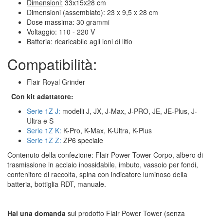
Dimensioni:
33x15x28 cm
Dimensioni (assemblato): 23 x 9,5 x 28 cm
Dose massima: 30 grammi
Voltaggio: 110 - 220 V
Batteria: ricaricabile agli ioni di litio
Compatibilità:
Flair Royal Grinder
Con kit adattatore:
Serie 1Z J:
modelli J, JX, J-Max, J-PRO, JE, JE-Plus, J-
Ultra e S
Serie 1Z K:
K-Pro, K-Max, K-Ultra, K-Plus
Serie 1Z Z:
ZP6 speciale
Contenuto della confezione: Flair Power Tower Corpo, albero di
trasmissione in acciaio inossidabile, imbuto, vassoio per fondi,
contenitore di raccolta, spina con indicatore luminoso della
batteria, bottiglia RDT, manuale.
Hai una domanda
sul prodotto Flair Power Tower (senza