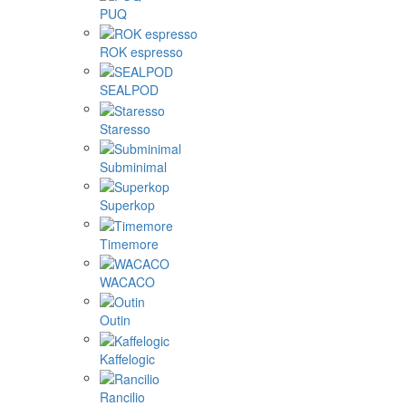
PUQ
ROK espresso
SEALPOD
Staresso
Subminimal
Superkop
Timemore
WACACO
Outin
Kaffelogic
Rancilio