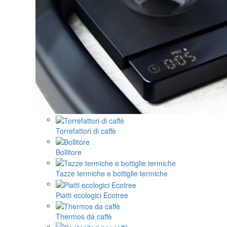
Torrefattori di caffè
Bollitore
Tazze termiche e bottiglie termiche
Piatti ecologici Ecotree
Thermos da caffè