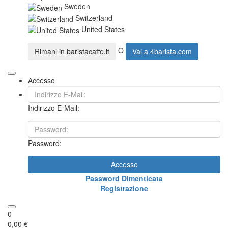
Sweden
Switzerland
United States
O
Rimani in
baristacaffe.it
Vai a
4barista.com
Accesso
Indirizzo E-Mail:
Password:
Accesso
Password Dimenticata
Registrazione
0
0,00 €