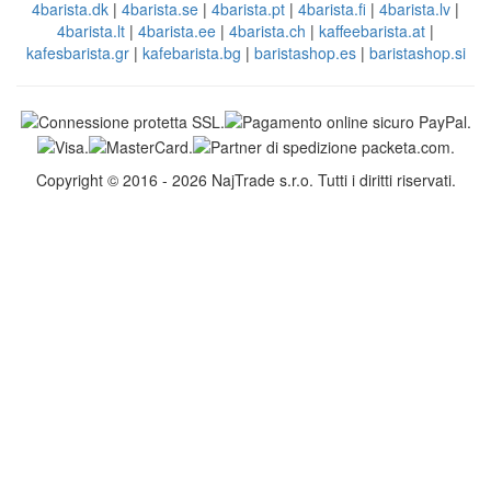
4barista.dk
|
4barista.se
|
4barista.pt
|
4barista.fi
|
4barista.lv
|
4barista.lt
|
4barista.ee
|
4barista.ch
|
kaffeebarista.at
|
kafesbarista.gr
|
kafebarista.bg
|
baristashop.es
|
baristashop.si
Copyright © 2016 - 2026 NajTrade s.r.o. Tutti i diritti riservati.