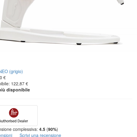
0 €
ibile: 122,87 €
iù disponibile
sione complessiva:
4.5
(
90%
)
ensioni
Scrivi una recensione