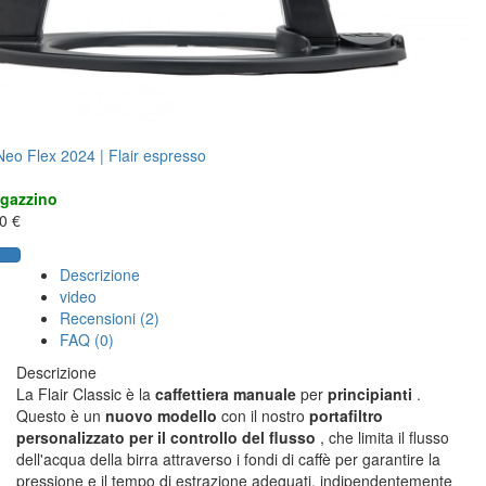
 Neo Flex 2024 | Flair espresso
agazzino
0 €
Descrizione
video
Recensioni (2)
FAQ (0)
Descrizione
La Flair Classic è la
caffettiera manuale
per
principianti
.
Questo è un
nuovo modello
con il nostro
portafiltro
personalizzato per il controllo del flusso
, che limita il flusso
dell'acqua della birra attraverso i fondi di caffè per garantire la
pressione e il tempo di estrazione adeguati, indipendentemente