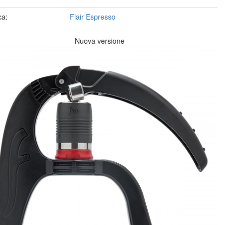
ca:
Flair Espresso
Nuova versione