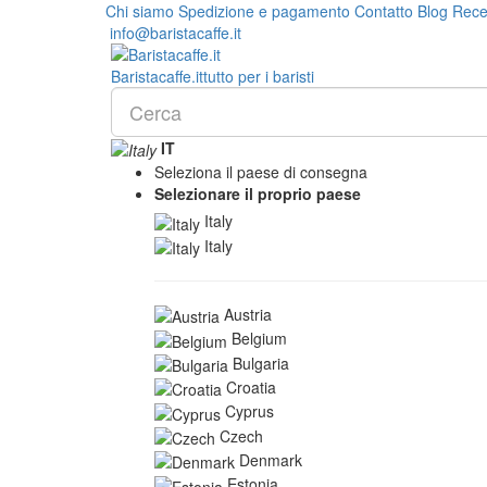
Chi siamo
Spedizione e pagamento
Contatto
Blog
Rece
info@baristacaffe.it
Barista
caffe
.it
tutto per i baristi
IT
Seleziona il paese di consegna
Selezionare il proprio paese
Italy
Italy
Austria
Belgium
Bulgaria
Croatia
Cyprus
Czech
Denmark
Estonia