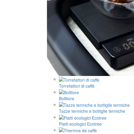
Torrefattori di caffè
Bollitore
Tazze termiche e bottiglie termiche
Piatti ecologici Ecotree