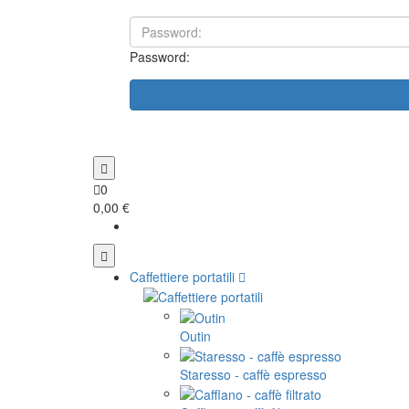
Password:
0
0,00 €
Caffettiere portatili
Outin
Staresso - caffè espresso