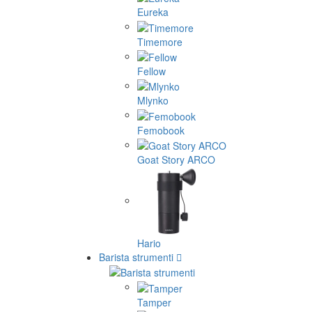
Eureka
Timemore
Fellow
Mlynko
Femobook
Goat Story ARCO
Hario
Barista strumenti
Tamper