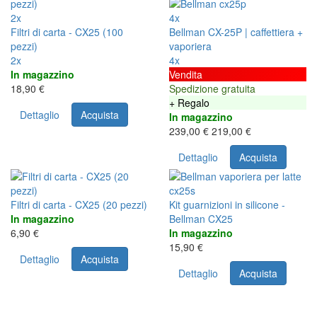
2x
4x
Filtri di carta - CX25 (100
Bellman CX-25P | caffettiera +
pezzi)
vaporiera
2x
4x
In magazzino
Vendita
18,90 €
Spedizione gratuita
+ Regalo
Dettaglio
Acquista
In magazzino
239,00 €
219,00 €
Dettaglio
Acquista
Filtri di carta - CX25 (20 pezzi)
Kit guarnizioni in silicone -
In magazzino
Bellman CX25
6,90 €
In magazzino
15,90 €
Dettaglio
Acquista
Dettaglio
Acquista