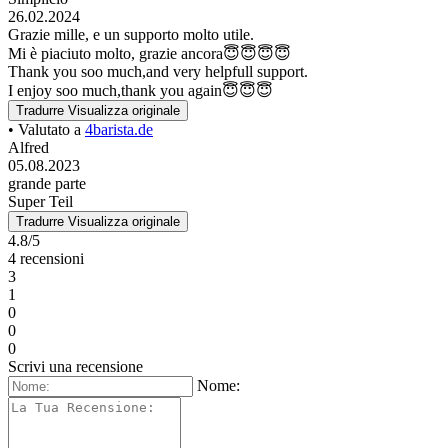
26.02.2024
Grazie mille, e un supporto molto utile.
Mi è piaciuto molto, grazie ancora😇😇😇😇
Thank you soo much,and very helpfull support.
I enjoy soo much,thank you again😇😇😇
Tradurre
Visualizza originale
• Valutato a
4barista.de
Alfred
05.08.2023
grande parte
Super Teil
Tradurre
Visualizza originale
4.8/5
4 recensioni
3
1
0
0
0
Scrivi una recensione
Nome: