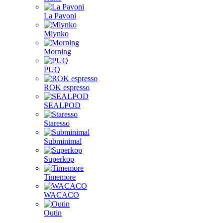
La Pavoni
Mlynko
Morning
PUQ
ROK espresso
SEALPOD
Staresso
Subminimal
Superkop
Timemore
WACACO
Outin