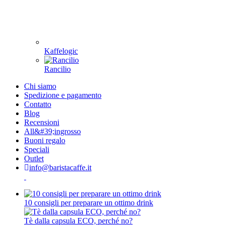
Kaffelogic
Rancilio
Chi siamo
Spedizione e pagamento
Contatto
Blog
Recensioni
All&#39;ingrosso
Buoni regalo
Speciali
Outlet
info@baristacaffe.it
10 consigli per preparare un ottimo drink
Tè dalla capsula ECO, perché no?