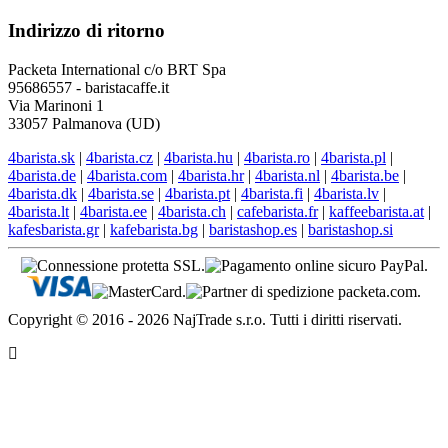
Indirizzo di ritorno
Packeta International c/o BRT Spa
95686557 - baristacaffe.it
Via Marinoni 1
33057 Palmanova (UD)
4barista.sk
|
4barista.cz
|
4barista.hu
|
4barista.ro
|
4barista.pl
|
4barista.de
|
4barista.com
|
4barista.hr
|
4barista.nl
|
4barista.be
|
4barista.dk
|
4barista.se
|
4barista.pt
|
4barista.fi
|
4barista.lv
|
4barista.lt
|
4barista.ee
|
4barista.ch
|
cafebarista.fr
|
kaffeebarista.at
|
kafesbarista.gr
|
kafebarista.bg
|
baristashop.es
|
baristashop.si
Copyright © 2016 - 2026 NajTrade s.r.o. Tutti i diritti riservati.