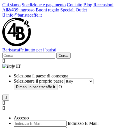
Chi siamo
Spedizione e pagamento
Contatto
Blog
Recensioni
All&#39;ingrosso
Buoni regalo
Speciali
Outlet
info@baristacaffe.it
Barista
caffe
.it
tutto per i baristi
Cerca
IT
Seleziona il paese di consegna
Selezionare il proprio paese
O
Rimani in
baristacaffe.it
Accesso
Indirizzo E-Mail: