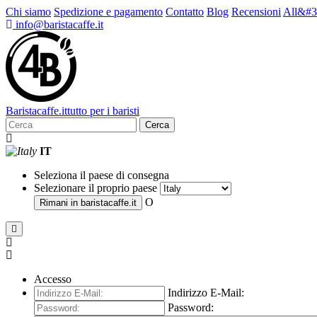
Chi siamo
Spedizione e pagamento
Contatto
Blog
Recensioni
All&#3
info@baristacaffe.it
Barista
caffe
.it
tutto per i baristi
Cerca
IT
Seleziona il paese di consegna
Selezionare il proprio paese
O
Rimani in
baristacaffe.it
Accesso
Indirizzo E-Mail:
Password: