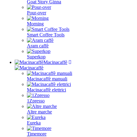
Goat Story Ginna
Pour-over
Morning
Smart Coffee Tools
Aram caffè
Superkop
Macinacaffè
Macinacaffè manuali
Macinacaffè elettrici
1Zpresso
Altre marche
Eureka
Timemore