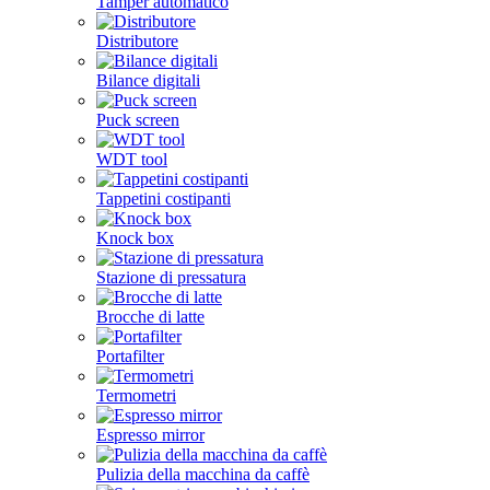
Tamper automatico
Distributore
Bilance digitali
Puck screen
WDT tool
Tappetini costipanti
Knock box
Stazione di pressatura
Brocche di latte
Portafilter
Termometri
Espresso mirror
Pulizia della macchina da caffè