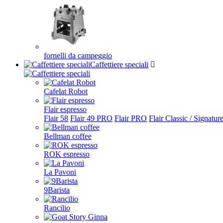
fornelli da campeggio
Caffettiere speciali
Cafelat Robot
Flair espresso
Flair 58
Flair 49 PRO
Flair PRO
Flair Classic / Signatur
Bellman coffee
ROK espresso
La Pavoni
9Barista
Rancilio