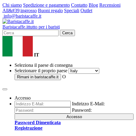
Chi siamo
Spedizione e pagamento
Contatto
Blog
Recensioni
All&#39;ingrosso
Buoni regalo
Speciali
Outlet
info@baristacaffe.it
Barista
caffe
.it
tutto per i baristi
Cerca
IT
Seleziona il paese di consegna
Selezionare il proprio paese
O
Rimani in
baristacaffe.it
Accesso
Indirizzo E-Mail:
Password:
Accesso
Password Dimenticata
Registrazione