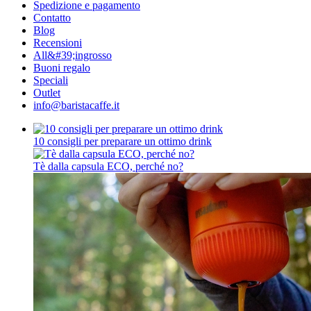
Spedizione e pagamento
Contatto
Blog
Recensioni
All&#39;ingrosso
Buoni regalo
Speciali
Outlet
info@baristacaffe.it
10 consigli per preparare un ottimo drink
Tè dalla capsula ECO, perché no?