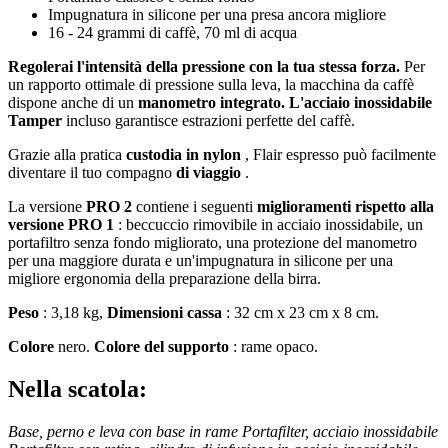
Impugnatura in silicone per una presa ancora migliore
16 - 24 grammi di caffè, 70 ml di acqua
Regolerai l'intensità della pressione con la tua stessa forza.
Per
un rapporto ottimale di pressione sulla leva, la macchina da caffè
dispone anche di un
manometro integrato.
L'acciaio inossidabile
Tamper
incluso garantisce estrazioni perfette del caffè.
Grazie alla pratica
custodia in nylon
, Flair espresso può facilmente
diventare il tuo compagno
di viaggio
.
La versione
PRO 2
contiene i seguenti
miglioramenti rispetto alla
versione PRO 1
: beccuccio rimovibile in acciaio inossidabile, un
portafiltro senza fondo migliorato, una protezione del manometro
per una maggiore durata e un'impugnatura in silicone per una
migliore ergonomia della preparazione della birra.
Peso
: 3,18 kg,
Dimensioni cassa
: 32 cm x 23 cm x 8 cm.
Colore
nero.
Colore del supporto
: rame opaco.
Nella scatola:
Base, perno e leva con base in rame Portafilter, acciaio inossidabile