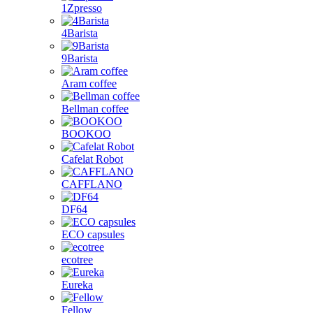
1Zpresso
4Barista
9Barista
Aram coffee
Bellman coffee
BOOKOO
Cafelat Robot
CAFFLANO
DF64
ECO capsules
ecotree
Eureka
Fellow