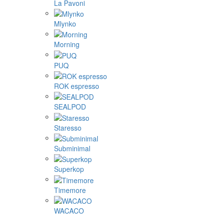
La Pavoni
Mlynko
Morning
PUQ
ROK espresso
SEALPOD
Staresso
Subminimal
Superkop
Timemore
WACACO