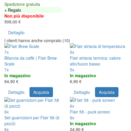
Spedizione gratuita
+ Regalo
Non più disponibile
509,00 €
Dettaglio
I clienti hanno anche comprato (10)
7x
5x
Bilancia da caffè | Flair Brew
Flair striscia termica: calore
Scale
alto/fuoco basso
7x
5x
In magazzino
In magazzino
64,90 €
6,90 €
Dettaglio
Acquista
Dettaglio
Acquista
6x
6x
Flair 58 - puck screen
Set guarnizioni per Flair 58 (6
6x
pezzi)
In magazzino
6x
24,90 €