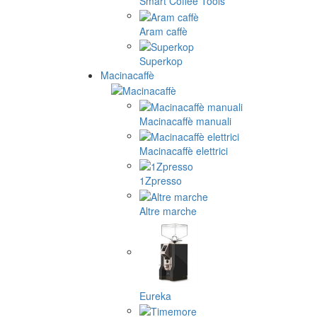
Smart Coffee Tools
Aram caffè
Superkop
Macinacaffè
Macinacaffè manuali
Macinacaffè elettrici
1Zpresso
Altre marche
Eureka