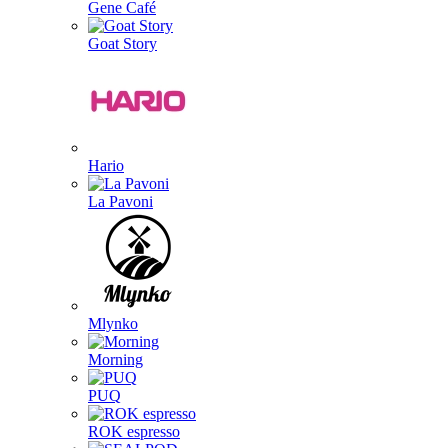
Gene Café
Goat Story
Hario
La Pavoni
Mlynko
Morning
PUQ
ROK espresso