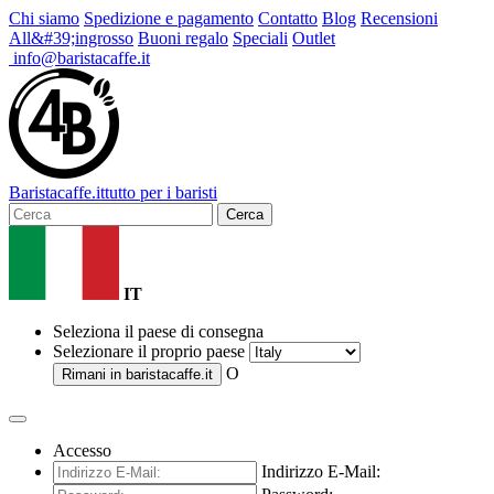
Chi siamo
Spedizione e pagamento
Contatto
Blog
Recensioni
All&#39;ingrosso
Buoni regalo
Speciali
Outlet
info@baristacaffe.it
Barista
caffe
.it
tutto per i baristi
Cerca
IT
Seleziona il paese di consegna
Selezionare il proprio paese
O
Rimani in
baristacaffe.it
Accesso
Indirizzo E-Mail: