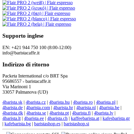
Supporto inglese
EN: +421 944 750 100 (8:00-12:00)
info@baristacaffe.it
Indirizzo di ritorno
Packeta International c/o BRT Spa
95686557 - baristacaffe.it
Via Marinoni 1
33057 Palmanova (UD)
4barista.sk
|
4barista.cz
|
4barista.hu
|
4barista.ro
|
4barista.pl
|
4barista.de
|
4barista.com
|
4barista.hr
|
4barista.nl
|
4barista.be
|
4barista.dk
|
4barista.se
|
4barista.pt
|
4barista.fi
|
4barista.lv
|
4barista.lt
|
4barista.ee
|
4barista.ch
|
kaffeebarista.at
|
kafesbarista.gr
|
kafebarista.bg
|
baristashop.es
|
baristashop.si