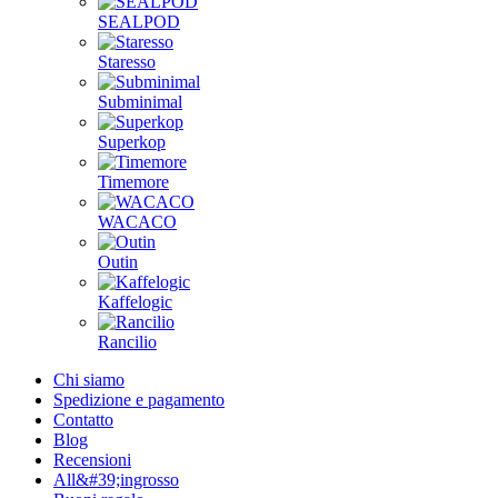
SEALPOD
Staresso
Subminimal
Superkop
Timemore
WACACO
Outin
Kaffelogic
Rancilio
Chi siamo
Spedizione e pagamento
Contatto
Blog
Recensioni
All&#39;ingrosso