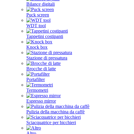
Bilance digitali
Puck screen
WDT tool
Tappetini costipanti
Knock box
Stazione di pressatura
Brocche di latte
Portafilter
Termometri
Espresso mirror
Pulizia della macchina da caffè
Sciacquatrice per bicchieri
Altro