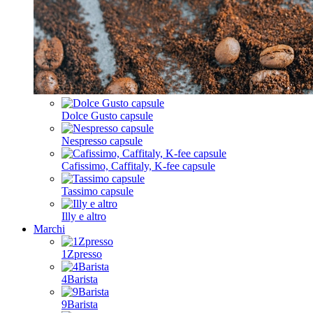
Dolce Gusto capsule
Nespresso capsule
Cafissimo, Caffitaly, K-fee capsule
Tassimo capsule
Illy e altro
Marchi
1Zpresso
4Barista
9Barista