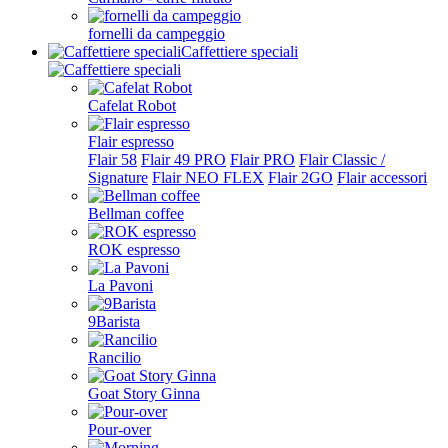
fornelli da campeggio
Caffettiere speciali
Cafelat Robot
Flair espresso
Flair 58
Flair 49 PRO
Flair PRO
Flair Classic /
Signature
Flair NEO FLEX
Flair 2GO
Flair accessori
Bellman coffee
ROK espresso
La Pavoni
9Barista
Rancilio
Goat Story Ginna
Pour-over