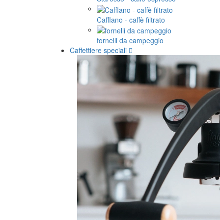
Cafflano - caffè filtrato
fornelli da campeggio
Caffettiere speciali