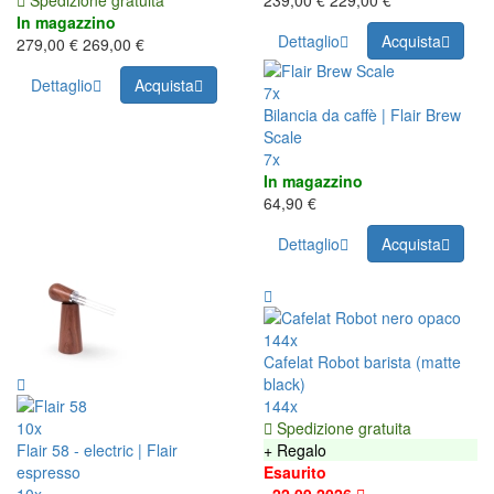
In magazzino
Dettaglio
Acquista
279,00 €
269,00 €
Dettaglio
Acquista
7x
Bilancia da caffè | Flair Brew
Scale
7x
In magazzino
64,90 €
Dettaglio
Acquista
144x
Cafelat Robot barista (matte
black)
144x
10x
Spedizione gratuita
Flair 58 - electric | Flair
+ Regalo
espresso
Esaurito
10x
~22.09.2026