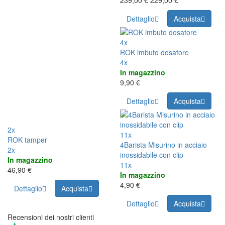
Dettaglio
Acquista
4x
ROK imbuto dosatore
4x
In magazzino
9,90 €
Dettaglio
Acquista
2x
11x
ROK tamper
4Barista Misurino in acciaio
2x
inossidabile con clip
In magazzino
11x
46,90 €
In magazzino
4,90 €
Dettaglio
Acquista
Dettaglio
Acquista
Recensioni dei nostri clienti