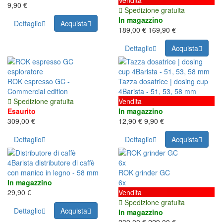
9,90 €
Spedizione gratuita
In magazzino
Dettaglio
Acquista
189,00 €
169,90 €
Dettaglio
Acquista
ROK espresso GC -
Tazza dosatrice | dosing cup
Commercial edition
4Barista - 51, 53, 58 mm
Spedizione gratuita
Vendita
Esaurito
In magazzino
309,00 €
12,90 €
9,90 €
Dettaglio
Dettaglio
Acquista
4Barista distributore di caffè
6x
con manico in legno - 58 mm
ROK grinder GC
In magazzino
6x
29,90 €
Vendita
Spedizione gratuita
Dettaglio
Acquista
In magazzino
239,00 €
229,00 €