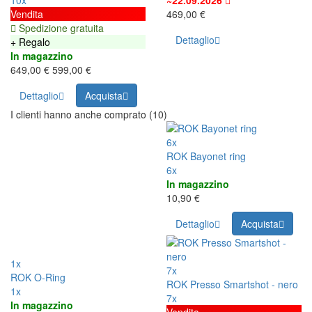
Vendita
469,00 €
Spedizione gratuita
Dettaglio
+ Regalo
In magazzino
649,00 €
599,00 €
Dettaglio
Acquista
I clienti hanno anche comprato (10)
6x
ROK Bayonet ring
6x
In magazzino
10,90 €
Dettaglio
Acquista
1x
7x
ROK O-Ring
ROK Presso Smartshot - nero
1x
7x
In magazzino
Vendita