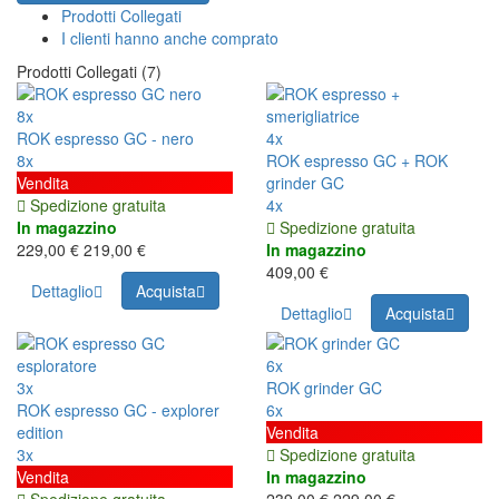
Prodotti Collegati
I clienti hanno anche comprato
Prodotti Collegati (7)
8x
ROK espresso GC - nero
4x
8x
ROK espresso GC + ROK
Vendita
grinder GC
Spedizione gratuita
4x
In magazzino
Spedizione gratuita
229,00 €
219,00 €
In magazzino
409,00 €
Dettaglio
Acquista
Dettaglio
Acquista
6x
3x
ROK grinder GC
ROK espresso GC - explorer
6x
edition
Vendita
3x
Spedizione gratuita
Vendita
In magazzino
Spedizione gratuita
239,00 €
229,00 €