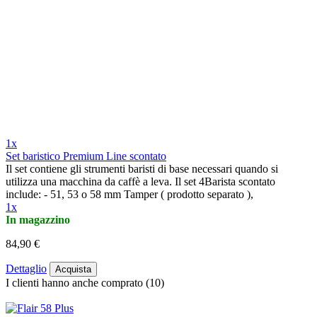
1x
Set baristico Premium Line scontato
Il set contiene gli strumenti baristi di base necessari quando si
utilizza una macchina da caffè a leva. Il set 4Barista scontato
include: - 51, 53 o 58 mm Tamper ( prodotto separato ),
1x
In magazzino
84,90 €
Dettaglio
Acquista
I clienti hanno anche comprato (10)