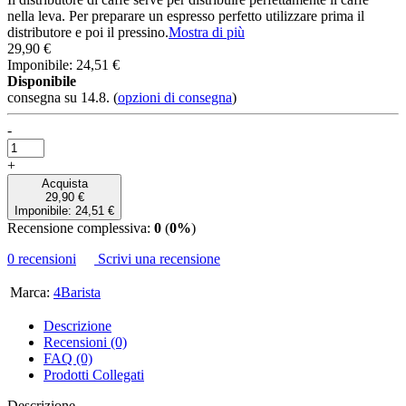
nella leva. Per preparare un espresso perfetto utilizzare prima il
distributore e poi il pressino.
Mostra di più
29,90 €
Imponibile: 24,51 €
Disponibile
consegna su 14.8.
(
opzioni di consegna
)
-
+
Acquista
29,90 €
Imponibile: 24,51 €
Recensione complessiva:
0
(
0%
)
0 recensioni
Scrivi una recensione
Marca:
4Barista
Descrizione
Recensioni (0)
FAQ (0)
Prodotti Collegati
Descrizione