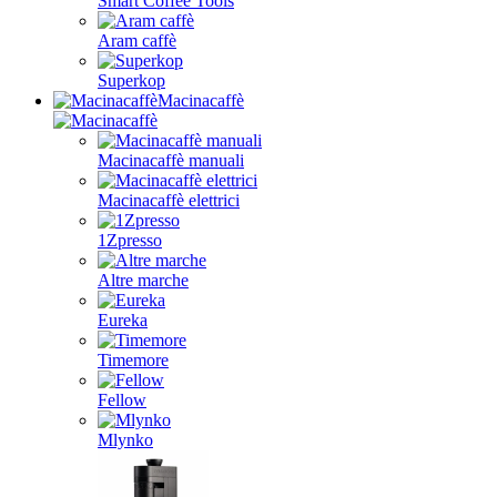
Smart Coffee Tools
Aram caffè
Superkop
Macinacaffè
Macinacaffè manuali
Macinacaffè elettrici
1Zpresso
Altre marche
Eureka
Timemore
Fellow
Mlynko