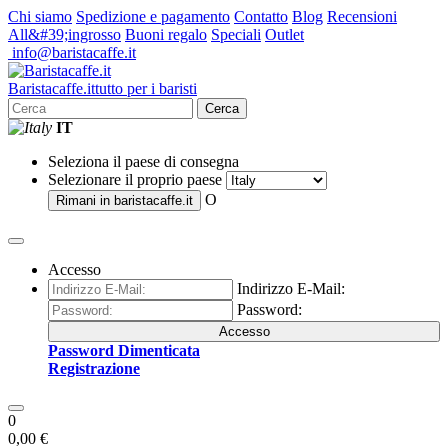
Chi siamo
Spedizione e pagamento
Contatto
Blog
Recensioni
All&#39;ingrosso
Buoni regalo
Speciali
Outlet
info@baristacaffe.it
Barista
caffe
.it
tutto per i baristi
Cerca
IT
Seleziona il paese di consegna
Selezionare il proprio paese
O
Rimani in
baristacaffe.it
Accesso
Indirizzo E-Mail:
Password:
Accesso
Password Dimenticata
Registrazione
0
0,00 €