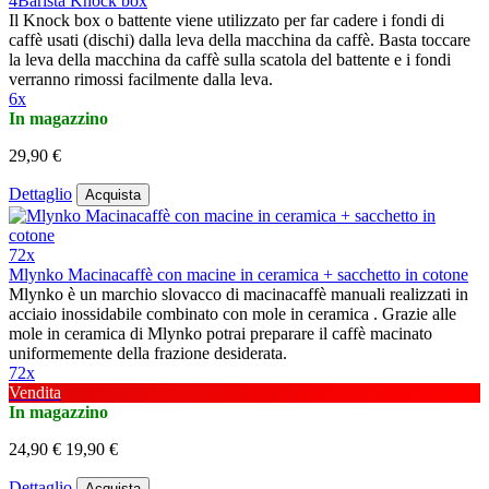
4Barista Knock box
Il Knock box o battente viene utilizzato per far cadere i fondi di
caffè usati (dischi) dalla leva della macchina da caffè. Basta toccare
la leva della macchina da caffè sulla scatola del battente e i fondi
verranno rimossi facilmente dalla leva.
6x
In magazzino
29,90 €
Dettaglio
Acquista
72x
Mlynko Macinacaffè con macine in ceramica + sacchetto in cotone
Mlynko è un marchio slovacco di macinacaffè manuali realizzati in
acciaio inossidabile combinato con mole in ceramica . Grazie alle
mole in ceramica di Mlynko potrai preparare il caffè macinato
uniformemente della frazione desiderata.
72x
Vendita
In magazzino
24,90 €
19,90 €
Dettaglio
Acquista