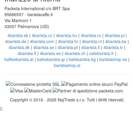
Packeta International c/o BRT Spa
95686557 - baristacaffe.it
Via Marinoni 1
33057 Palmanova (UD)
4barista.sk
|
4barista.cz
|
4barista.hu
|
4barista.ro
|
4barista.pl
|
4barista.de
|
4barista.com
|
4barista.hr
|
4barista.nl
|
4barista.be
|
4barista.dk
|
4barista.se
|
4barista.pt
|
4barista.fi
|
4barista.lv
|
4barista.lt
|
4barista.ee
|
4barista.ch
|
cafebarista.fr
|
kaffeebarista.at
|
kafesbarista.gr
|
kafebarista.bg
|
baristashop.es
|
baristashop.si
Copyright © 2016 - 2026 NajTrade s.r.o. Tutti i diritti riservati.