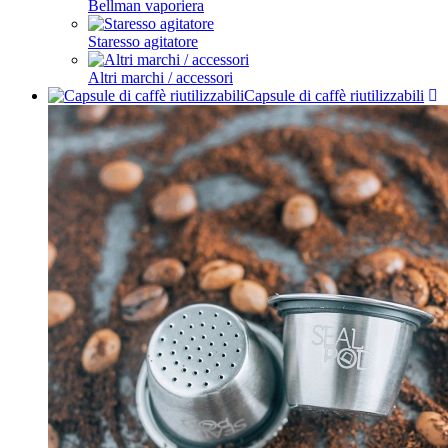
Bellman vaporiera
Staresso agitatore
Altri marchi / accessori
Capsule di caffè riutilizzabili