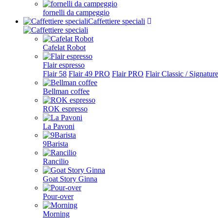
fornelli da campeggio
Caffettiere speciali
Cafelat Robot
Flair espresso
Flair 58
Flair 49 PRO
Flair PRO
Flair Classic / Signatur
Bellman coffee
ROK espresso
La Pavoni
9Barista
Rancilio
Goat Story Ginna
Pour-over
Morning