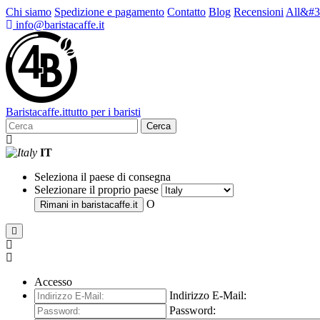
Chi siamo
Spedizione e pagamento
Contatto
Blog
Recensioni
All&#3
info@baristacaffe.it
Barista
caffe
.it
tutto per i baristi
Cerca
IT
Seleziona il paese di consegna
Selezionare il proprio paese
O
Rimani in
baristacaffe.it
Accesso
Indirizzo E-Mail:
Password: