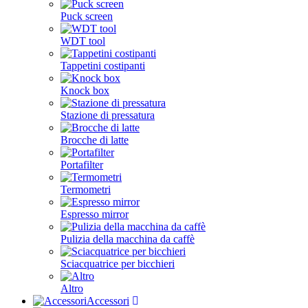
Puck screen
WDT tool
Tappetini costipanti
Knock box
Stazione di pressatura
Brocche di latte
Portafilter
Termometri
Espresso mirror
Pulizia della macchina da caffè
Sciacquatrice per bicchieri
Altro
Accessori