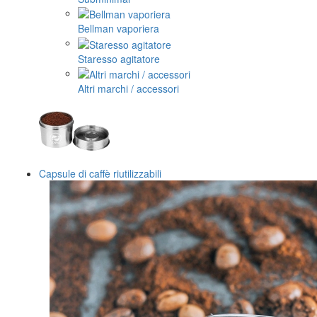
Bellman vaporiera
Staresso agitatore
Altri marchi / accessori
Capsule di caffè riutilizzabili