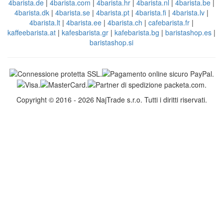
4barista.de
|
4barista.com
|
4barista.hr
|
4barista.nl
|
4barista.be
|
4barista.dk
|
4barista.se
|
4barista.pt
|
4barista.fi
|
4barista.lv
|
4barista.lt
|
4barista.ee
|
4barista.ch
|
cafebarista.fr
|
kaffeebarista.at
|
kafesbarista.gr
|
kafebarista.bg
|
baristashop.es
|
baristashop.si
Copyright © 2016 - 2026 NajTrade s.r.o. Tutti i diritti riservati.