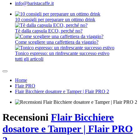
SEALPOD
Staresso
Subminimal
Superkop
Timemore
WACACO
Outin
Kaffelogic
Rancilio
Chi siamo
Spedizione e pagamento
Contatto
Blog
Recensioni
All&#39;ingrosso
Buoni regalo