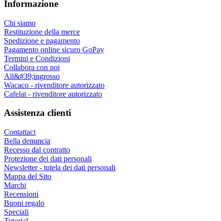
Great product. Game changer.
Will
I absolutely love 4barista. I love the message they wrote on the
delivery box. I love that they compiled a list of resources for me to
utilize for lea ...
Aggiungi recensione
Venditore autorizzato
Wacaco, Cafelat, Flair e altro ancora
Rivenditore specializzato
supporto prima e dopo l'acquisto
Consegna UE
consegna in tutti i paesi dell&#39;UE
Merci in stock UE
spediamo dal nostro magazzino
Spedizione gratuita nell'UE