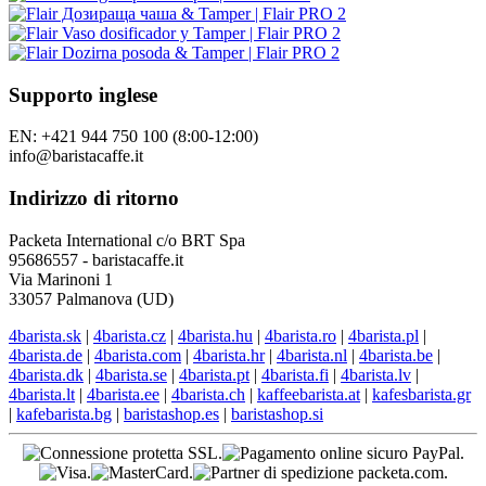
Buoni regalo
Speciali
Tutorial
Seguici
I nostri altri negozi