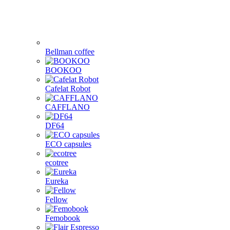
Bellman vaporiera
Staresso agitatore
Altri marchi / accessori
Capsule di caffè riutilizzabili
Dolce Gusto capsule
Nespresso capsule
Cafissimo, Caffitaly, K-fee capsule
Tassimo capsule
Illy e altro
Marchi
1Zpresso
4Barista
9Barista