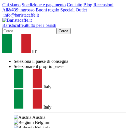
Chi siamo
Spedizione e pagamento
Contatto
Blog
Recensioni
All&#39;ingrosso
Buoni regalo
Speciali
Outlet
info@baristacaffe.it
Barista
caffe
.it
tutto per i baristi
Cerca
IT
Seleziona il paese di consegna
Selezionare il proprio paese
Italy
Italy
Austria
Belgium
Bulgaria