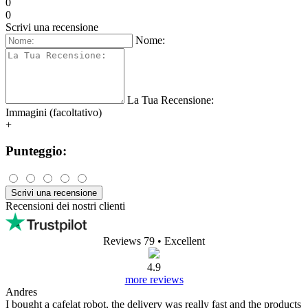
dosatore e Tamper | Flair PRO
2
Stai cercando Flair Bicchiere dosatore e Tamper | Flair PRO 2
recensioni di prodotti?
Finora, questo prodotto è stato valutato con 0 stelle su 5 da 0 utenti.
Di seguito troverai recensioni ed esperienze di utenti reali di Flair
Bicchiere dosatore e Tamper | Flair PRO 2.
6,90 €
Imponibile: 5,66 €
Mostra prodotto
Acquista
Disponibile
consegna su 12.8.
(
opzioni di consegna
)
Recensioni dei prodotti Flair Bicchiere
dosatore e Tamper | Flair PRO 2
non ci sono recensioni per questo prodotto.
0/5
0 recensioni
0