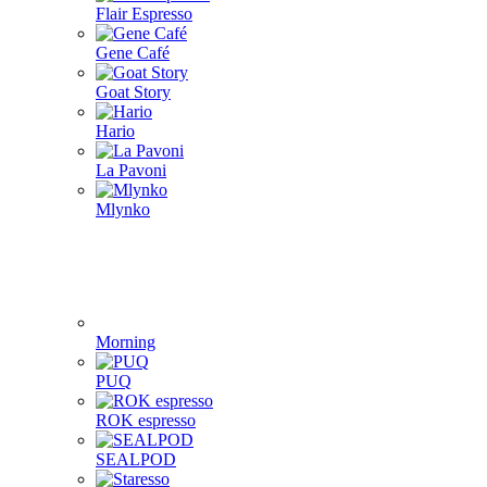
Aram coffee
Bellman coffee
BOOKOO
Cafelat Robot
CAFFLANO
DF64
ECO capsules
ecotree
Eureka
Fellow