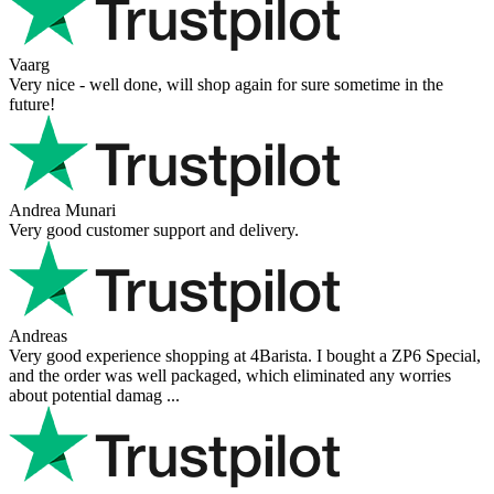
Feuer bei der Bestellung gemacht, welcher sofort korrigiert wurde.
Der Support ist w ...
Hanna
Def recommend! Even with the trust pilot results, I'm always a bit
scared ordering from websites I did not hear of before, but this one
is 100% solid ...
Ahmed Sherif
Excellent coffee grinder! The shipping was surprisingly fast, even
though I’m in Greece and the store is based in Romania/Austria.
The grinder feels ...
Danilo