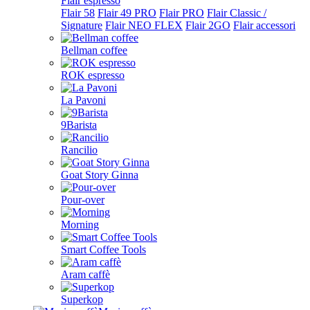
Flair espresso
Flair 58
Flair 49 PRO
Flair PRO
Flair Classic /
Signature
Flair NEO FLEX
Flair 2GO
Flair accessori
Bellman coffee
ROK espresso
La Pavoni
9Barista
Rancilio
Goat Story Ginna
Pour-over
Morning
Smart Coffee Tools
Aram caffè
Superkop