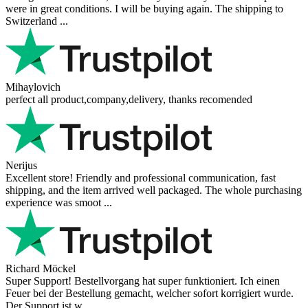
0
0
0
0
Scrivi una recensione
Nome:
La Tua Recensione:
Immagini (facoltativo)
+
Punteggio:
Scrivi una recensione
Recensioni dei nostri clienti
Reviews 79
• Excellent
4.9
more reviews