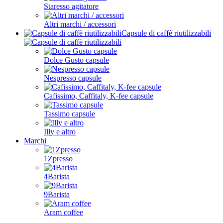
Torrefattori di caffè
Bollitore
Tazze termiche e bottiglie termiche
Piatti ecologici Ecotree
Thermos da caffè
Contenitori per caffè
Set e accessori per il matcha
Montalatte
Subminimal