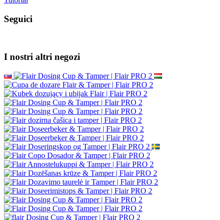
per ordini superiori a 150,00 €
Informazione
Chi siamo
Restituzione della merce
Spedizione e pagamento
Pagamento online sicuro GoPay
Termini e Condizioni
Collabora con noi
All&#39;ingrosso
Wacaco - rivenditore autorizzato
Cafelat - rivenditore autorizzato
Assistenza clienti
Contattaci
Bella denuncia
Recesso dal contratto
Protezione dei dati personali
Newsletter - tutela dei dati personali
Mappa del Sito
Marchi
Recensioni