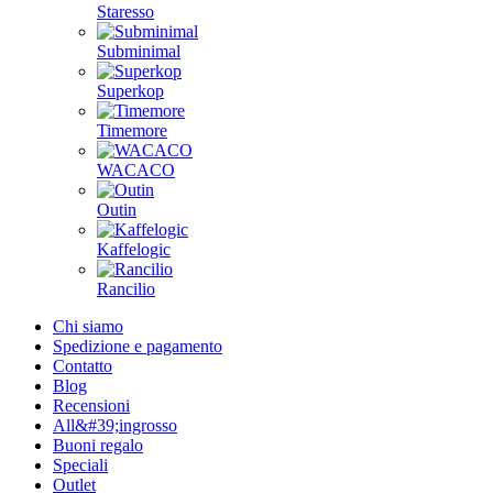
Femobook
Flair Espresso
Gene Café
Goat Story
Hario
La Pavoni
Mlynko
Morning
PUQ
ROK espresso