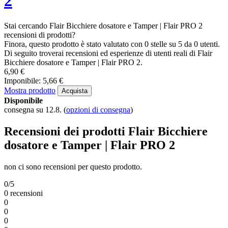
Speciali
Outlet
info@baristacaffe.it
10 consigli per preparare un ottimo drink
Tè dalla capsula ECO, perché no?
Come scegliere una caffettiera da viaggio?
Tonico espresso: un rinfrescante successo estivo
tutti gli articoli
Home
Flair PRO
Flair Bicchiere dosatore e Tamper | Flair PRO 2
Recensioni
Flair Bicchiere