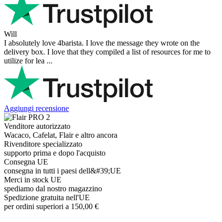
Victor M.
Very professional, fast shipping, will buy again
Ihor Zlobin
Fantastisk upplevelse från början till slut. Snabb leverans, mycket
bra kommunikation och produkter av hög kvalitet. Allt kom
välpackat och i perf ...
George Staf
Fast delivery. Good communication and feedback throughout the
order procedure and delivery.
Martynas Sagaitis