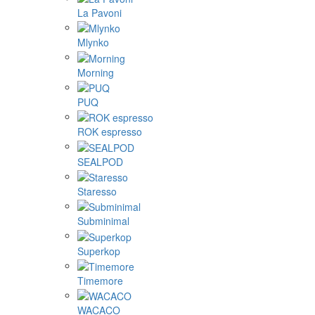
La Pavoni
Mlynko
Morning
PUQ
ROK espresso
SEALPOD
Staresso
Subminimal
Superkop
Timemore
WACACO