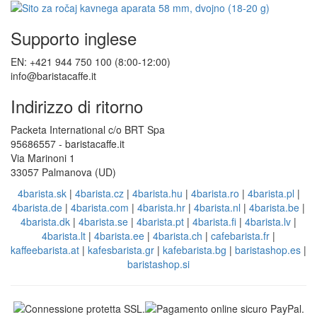
Supporto inglese
EN: +421 944 750 100 (8:00-12:00)
info@baristacaffe.it
Indirizzo di ritorno
Packeta International c/o BRT Spa
95686557 - baristacaffe.it
Via Marinoni 1
33057 Palmanova (UD)
4barista.sk
|
4barista.cz
|
4barista.hu
|
4barista.ro
|
4barista.pl
|
4barista.de
|
4barista.com
|
4barista.hr
|
4barista.nl
|
4barista.be
|
4barista.dk
|
4barista.se
|
4barista.pt
|
4barista.fi
|
4barista.lv
|
4barista.lt
|
4barista.ee
|
4barista.ch
|
cafebarista.fr
|
kaffeebarista.at
|
kafesbarista.gr
|
kafebarista.bg
|
baristashop.es
|
baristashop.si