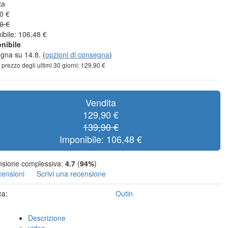
ta
0 €
0 €
ibile: 106,48 €
nibile
gna su 14.8.
(
opzioni di consegna
)
 prezzo degli ultimi 30 giorni: 129,90 €
Vendita
129,90 €
139,90 €
Imponibile: 106,48 €
sione complessiva:
4.7
(
94%
)
censioni
Scrivi una recensione
ca:
Outin
Descrizione