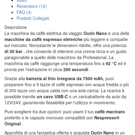
video
Recensioni (12)
FAQ (3)
Prodotti Collegati
Descrizione
La macchina da caffè elettrica da viaggio
Outin Nano
è una delle
macchine da caffè espresso elettriche
più leggere e compatte
sul mercato. Nonostante le dimensioni ridotte, offre una potenza
di 20 bar
, che consente di ottenere una crema ricca e un gusto
paragonabile a quello delle macchine da Professional. La
macchina da caffè raggiunge una temperatura fino a
92 °C
ed è
pronta per l'estrazione in circa
200 secondi
.
Grazie alla
batteria al litio integrata da 7500 mAh,
puoi
preparare fino a 5 tazze di caffè espresso con acqua fredda o più
di 200 tazze con acqua calda con una sola carica. La ricarica è
possibile tramite
un cavo USB-C
o un caricabatterie da auto da
12V/24V, garantendo flessibilità per l'utilizzo in movimento.
Puoi scegliere tra due opzioni: puoi usare il tuo
caffè macinato
preferito o le capsule monouso compatibili con
Nespresso®
Original
.
Approfitta di una fantastica offerta e acquista
Outin Nano
in un