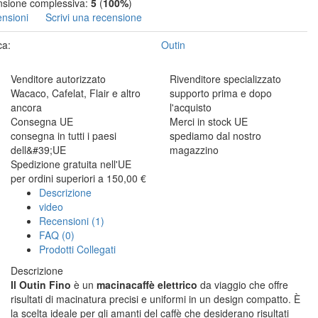
sione complessiva:
5
(
100%
)
ensioni
Scrivi una recensione
ca:
Outin
Venditore autorizzato
Rivenditore specializzato
Wacaco, Cafelat, Flair e altro
supporto prima e dopo
ancora
l'acquisto
Consegna UE
Merci in stock UE
consegna in tutti i paesi
spediamo dal nostro
dell&#39;UE
magazzino
Spedizione gratuita nell'UE
per ordini superiori a 150,00 €
Descrizione
video
Recensioni (1)
FAQ (0)
Prodotti Collegati
Descrizione
Il Outin Fino
è un
macinacaffè elettrico
da viaggio che offre
risultati di macinatura precisi e uniformi in un design compatto. È
la scelta ideale per gli amanti del caffè che desiderano risultati