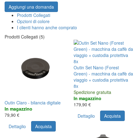
Aggiungi una domanda
Prodotti Collegati
Opzioni di colore
I clienti hanno anche comprato
Prodotti Collegati (5)
8x
Outin Set Nano (Forest
Green) - macchina da caffè da
viaggio + custodia protettiva
8x
Spedizione gratuita
In magazzino
Outin Claro - bilancia digitale
179,90 €
In magazzino
79,90 €
Dettaglio
Acquista
Dettaglio
Acquista