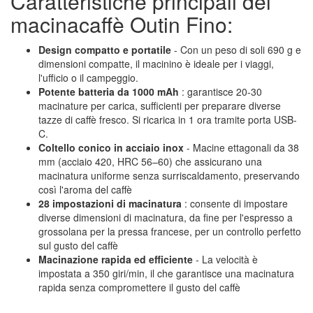
Caratteristiche principali del
macinacaffè Outin Fino:
Design compatto e portatile
- Con un peso di soli 690 g e
dimensioni compatte, il macinino è ideale per i viaggi,
l'ufficio o il campeggio.
Potente batteria da 1000 mAh
: garantisce 20-30
macinature per carica, sufficienti per preparare diverse
tazze di caffè fresco. Si ricarica in 1 ora tramite porta USB-
C.
Coltello conico in acciaio inox
- Macine ettagonali da 38
mm (acciaio 420, HRC 56–60) che assicurano una
macinatura uniforme senza surriscaldamento, preservando
così l'aroma del caffè
28 impostazioni di macinatura
: consente di impostare
diverse dimensioni di macinatura, da fine per l'espresso a
grossolana per la pressa francese, per un controllo perfetto
sul gusto del caffè
Macinazione rapida ed efficiente
- La velocità è
impostata a 350 giri/min, il che garantisce una macinatura
rapida senza compromettere il gusto del caffè