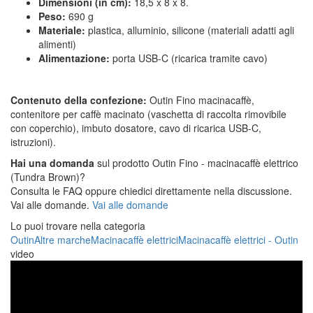
Dimensioni (in cm):
18,5 x 8 x 8.
Peso:
690 g
Materiale:
plastica, alluminio, silicone (materiali adatti agli
alimenti)
Alimentazione:
porta USB-C (ricarica tramite cavo)
Contenuto della confezione:
Outin Fino macinacaffè,
contenitore per caffè macinato (vaschetta di raccolta rimovibile
con coperchio), imbuto dosatore, cavo di ricarica USB-C,
istruzioni).
Hai una domanda
sul prodotto Outin Fino - macinacaffè elettrico
(Tundra Brown)?
Consulta le FAQ oppure chiedici direttamente nella discussione.
Vai alle domande.
Vai alle domande
Lo puoi trovare nella categoria
Outin
Altre marche
Macinacaffè elettrici
Macinacaffè elettrici - Outin
video