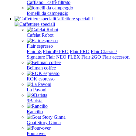
Cafflano - caffè filtrato
fornelli da campeggio
Caffettiere speciali
Cafelat Robot
Flair espresso
Flair 58
Flair 49 PRO
Flair PRO
Flair Classic /
Signature
Flair NEO FLEX
Flair 2GO
Flair accessori
Bellman coffee
ROK espresso
La Pavoni
9Barista
Rancilio
Goat Story Ginna
Pour-over