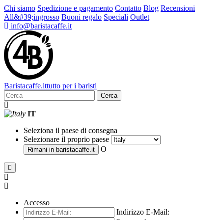
Chi siamo
Spedizione e pagamento
Contatto
Blog
Recensioni
All&#39;ingrosso
Buoni regalo
Speciali
Outlet
info@baristacaffe.it
Barista
caffe
.it
tutto per i baristi
Cerca
IT
Seleziona il paese di consegna
Selezionare il proprio paese
O
Rimani in
baristacaffe.it
Accesso
Indirizzo E-Mail: