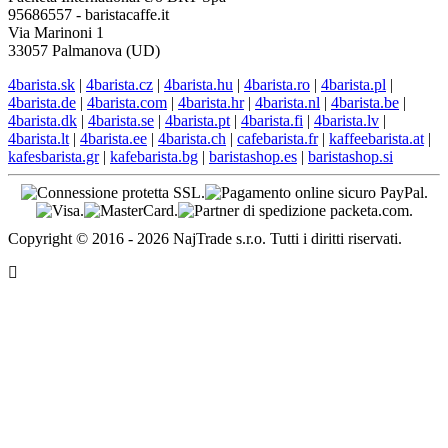
95686557 - baristacaffe.it
Via Marinoni 1
33057 Palmanova (UD)
4barista.sk
|
4barista.cz
|
4barista.hu
|
4barista.ro
|
4barista.pl
|
4barista.de
|
4barista.com
|
4barista.hr
|
4barista.nl
|
4barista.be
|
4barista.dk
|
4barista.se
|
4barista.pt
|
4barista.fi
|
4barista.lv
|
4barista.lt
|
4barista.ee
|
4barista.ch
|
cafebarista.fr
|
kaffeebarista.at
|
kafesbarista.gr
|
kafebarista.bg
|
baristashop.es
|
baristashop.si
Copyright © 2016 - 2026 NajTrade s.r.o. Tutti i diritti riservati.