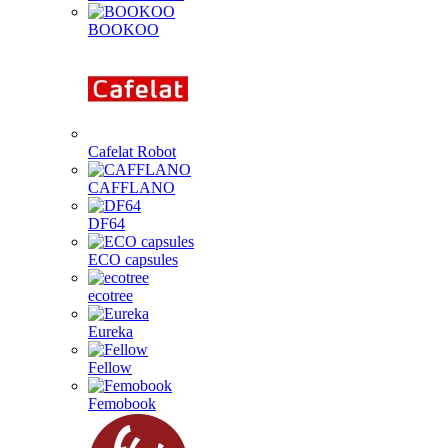
BOOKOO
Cafelat Robot
CAFFLANO
DF64
ECO capsules
ecotree
Eureka
Fellow
Femobook