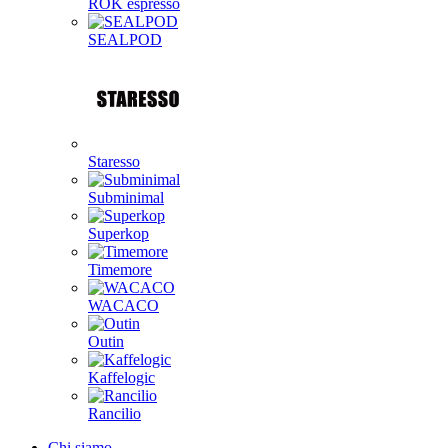
ROK espresso
SEALPOD
Staresso
Subminimal
Superkop
Timemore
WACACO
Outin
Kaffelogic
Rancilio
Chi siamo