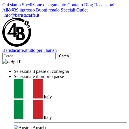
Chi siamo
Spedizione e pagamento
Contatto
Blog
Recensioni
All&#39;ingrosso
Buoni regalo
Speciali
Outlet
info@baristacaffe.it
Barista
caffe
.it
tutto per i baristi
Cerca
IT
Seleziona il paese di consegna
Selezionare il proprio paese
Italy
Italy
Austria