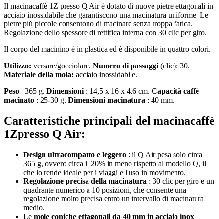
Il macinacaffè 1Z presso Q Air è dotato di nuove pietre ettagonali in
acciaio inossidabile che garantiscono una macinatura uniforme. Le
pietre più piccole consentono di macinare senza troppa fatica.
Regolazione dello spessore di rettifica interna con 30 clic per giro.
Il corpo del macinino è in plastica ed è disponibile in quattro colori.
Utilizzo:
versare/gocciolare.
Numero di passaggi
(clic): 30.
Materiale della mola:
acciaio inossidabile.
Peso
: 365 g.
Dimensioni
: 14,5 x 16 x 4,6 cm.
Capacità caffè
macinato
: 25-30 g.
Dimensioni macinatura
: 40 mm.
Caratteristiche principali del macinacaffè
1Zpresso Q Air:
Design ultracompatto e leggero
: il Q Air pesa solo circa
365 g, ovvero circa il 20% in meno rispetto al modello Q, il
che lo rende ideale per i viaggi e l'uso in movimento.
Regolazione precisa della macinatura
: 30 clic per giro e un
quadrante numerico a 10 posizioni, che consente una
regolazione molto precisa entro un intervallo di macinatura
medio.
Le
mole coniche ettagonali da 40 mm in acciaio inox