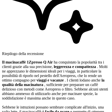
Riepilogo della recensione
Il macinacaffè 1Zpresso Q Air
ha conquistato la popolarità tra i
clienti grazie alla sua precisione,
leggerezza e compattezza
. Molti
ne apprezzano le dimensioni ideali per i viaggi, in particolare la
possibilità di riporlo nel pestello dell'Aeropress, che lo rende un
ottimo compagno per
viaggi e vacanze
. I clienti lodano anche
la
qualità della macinatura
, sufficiente per preparare un caffè
delizioso con metodi come Aeropress o filtro. Sebbene alcuni utenti
abbiano ammesso di utilizzarlo anche per macinare spezie, la
soddisfazione è massima anche in questo caso.
Sebbene le istruzioni possano sembrare complicate all'inizio, una
volta lette, il macinacaffè è
facile da usare
e permette di ottenere