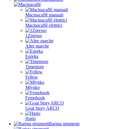
Macinacaffè manuali
Macinacaffè elettrici
1Zpresso
Altre marche
Eureka
Timemore
Fellow
Mlynko
Femobook
Goat Story ARCO
Hario
Barista strumenti