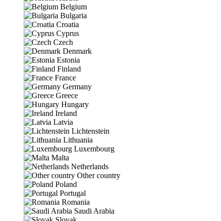
Belgium
Bulgaria
Croatia
Cyprus
Czech
Denmark
Estonia
Finland
France
Germany
Greece
Hungary
Ireland
Latvia
Lichtenstein
Lithuania
Luxembourg
Malta
Netherlands
Other country
Poland
Portugal
Romania
Saudi Arabia
Slovak