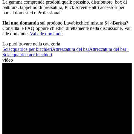
La gamma comprende prodotti quali: pressino, distributore, box di
battitura, tappetino di pressatura, Puck screen e altri accessori per
baristi domestici e Professional.
Hai una domanda
sul prodotto Lavabicchieri misura S | 4Barista?
Consulta le FAQ oppure chiedici direttamente nella discussione. Vai
alle domande.
Vai alle domande
Lo puoi trovare nella categoria
Sciacquatrice per bicchieri
Attrezzatura del bar
Attrezzatura del bar -
Sciacquatrice per bicchieri
video