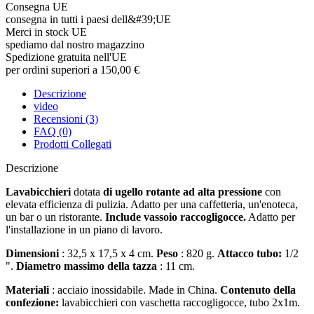
Consegna UE
consegna in tutti i paesi dell&#39;UE
Merci in stock UE
spediamo dal nostro magazzino
Spedizione gratuita nell'UE
per ordini superiori a 150,00 €
Descrizione
video
Recensioni (3)
FAQ (0)
Prodotti Collegati
Descrizione
Lavabicchieri
dotata
di ugello rotante ad alta pressione
con
elevata efficienza di pulizia. Adatto per una caffetteria, un'enoteca,
un bar o un ristorante.
Include vassoio raccogligocce.
Adatto per
l'installazione in un piano di lavoro.
Dimensioni
: 32,5 x 17,5 x 4 cm.
Peso
: 820 g.
Attacco tubo:
1/2
".
Diametro massimo della tazza
: 11 cm.
Materiali
: acciaio inossidabile. Made in China.
Contenuto della
confezione:
lavabicchieri con vaschetta raccogligocce, tubo 2x1m.