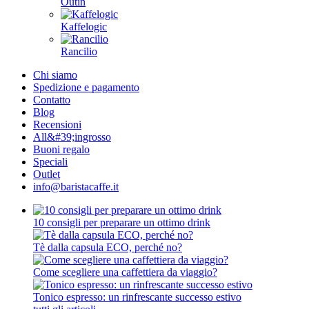
Outin
Kaffelogic
Rancilio
Chi siamo
Spedizione e pagamento
Contatto
Blog
Recensioni
All&#39;ingrosso
Buoni regalo
Speciali
Outlet
info@baristacaffe.it
10 consigli per preparare un ottimo drink
Tè dalla capsula ECO, perché no?
Come scegliere una caffettiera da viaggio?
Tonico espresso: un rinfrescante successo estivo