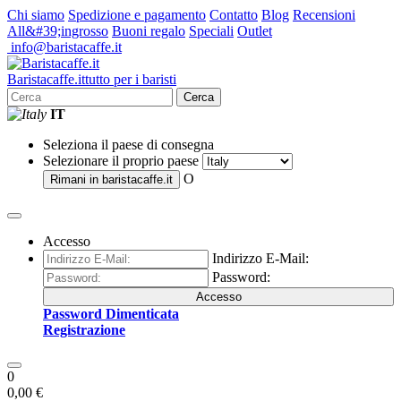
Chi siamo
Spedizione e pagamento
Contatto
Blog
Recensioni
All&#39;ingrosso
Buoni regalo
Speciali
Outlet
info@baristacaffe.it
Barista
caffe
.it
tutto per i baristi
Cerca
IT
Seleziona il paese di consegna
Selezionare il proprio paese
O
Rimani in
baristacaffe.it
Accesso
Indirizzo E-Mail:
Password:
Accesso
Password Dimenticata
Registrazione
0
0,00 €