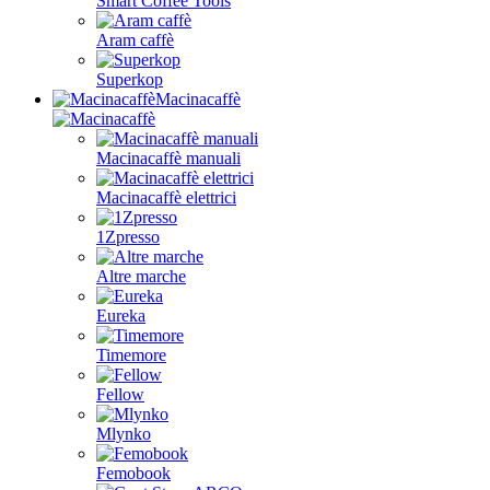
Smart Coffee Tools
Aram caffè
Superkop
Macinacaffè
Macinacaffè manuali
Macinacaffè elettrici
1Zpresso
Altre marche
Eureka
Timemore
Fellow
Mlynko
Femobook