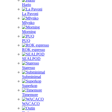
Hario
La Pavoni
Mlynko
Morning
PUQ
ROK espresso
SEALPOD
Staresso
Subminimal
Superkop
Timemore
WACACO