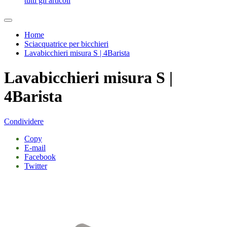
tutti gli articoli
Home
Sciacquatrice per bicchieri
Lavabicchieri misura S | 4Barista
Lavabicchieri misura S |
4Barista
Condividere
Copy
E-mail
Facebook
Twitter