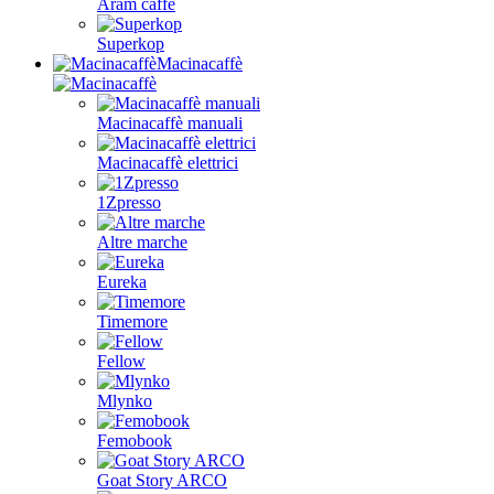
Aram caffè
Superkop
Macinacaffè
Macinacaffè manuali
Macinacaffè elettrici
1Zpresso
Altre marche
Eureka
Timemore
Fellow
Mlynko
Femobook
Goat Story ARCO