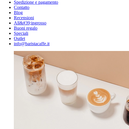
Spedizione e pagamento
Contatto
Blog
Recensioni
All&#39;ingrosso
Buoni regalo
Speciali
Outlet
info@baristacaffe.it