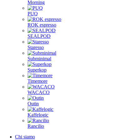
Morning
PUQ
ROK espresso
SEALPOD
Staresso
Subminimal
Superkop
Timemore
WACACO
Outin
Kaffelogic
Rancilio
Chi siamo