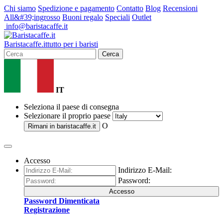
Chi siamo
Spedizione e pagamento
Contatto
Blog
Recensioni
All&#39;ingrosso
Buoni regalo
Speciali
Outlet
info@baristacaffe.it
Barista
caffe
.it
tutto per i baristi
Cerca
IT
Seleziona il paese di consegna
Selezionare il proprio paese
O
Rimani in
baristacaffe.it
Accesso
Indirizzo E-Mail:
Password:
Accesso
Password Dimenticata
Registrazione