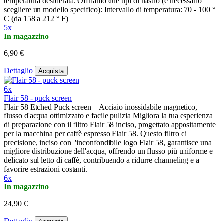
temperatura desiderata. Offriamo due tipi di nastro (è necessario
scegliere un modello specifico): Intervallo di temperatura: 70 - 100 °
C (da 158 a 212 ° F)
5x
In magazzino
6,90 €
Dettaglio
Acquista
6x
Flair 58 - puck screen
Flair 58 Etched Puck screen – Acciaio inossidabile magnetico,
flusso d'acqua ottimizzato e facile pulizia Migliora la tua esperienza
di preparazione con il filtro Flair 58 inciso, progettato appositamente
per la macchina per caffè espresso Flair 58. Questo filtro di
precisione, inciso con l'inconfondibile logo Flair 58, garantisce una
migliore distribuzione dell'acqua, offrendo un flusso più uniforme e
delicato sul letto di caffè, contribuendo a ridurre channeling e a
favorire estrazioni costanti.
6x
In magazzino
24,90 €
Dettaglio