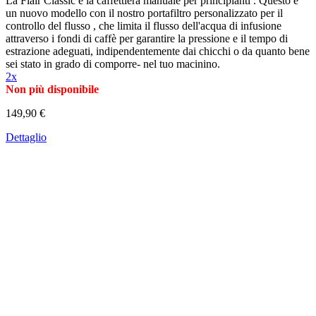
La Flair Classic è la caffettiera manuale per principianti . Questo è
un nuovo modello con il nostro portafiltro personalizzato per il
controllo del flusso , che limita il flusso dell'acqua di infusione
attraverso i fondi di caffè per garantire la pressione e il tempo di
estrazione adeguati, indipendentemente dai chicchi o da quanto bene
sei stato in grado di comporre- nel tuo macinino.
2x
Non più disponibile
149,90 €
Dettaglio