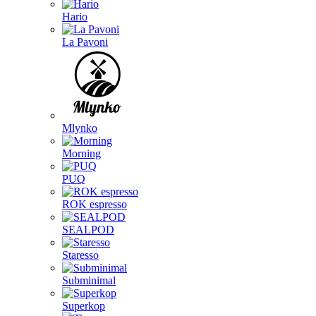
Hario
La Pavoni
Mlynko
Morning
PUQ
ROK espresso
SEALPOD
Staresso
Subminimal
Superkop