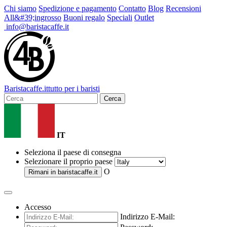
Chi siamo
Spedizione e pagamento
Contatto
Blog
Recensioni
All&#39;ingrosso
Buoni regalo
Speciali
Outlet
info@baristacaffe.it
Barista
caffe
.it
tutto per i baristi
Cerca
IT
Seleziona il paese di consegna
Selezionare il proprio paese
O
Rimani in
baristacaffe.it
Accesso
Indirizzo E-Mail: