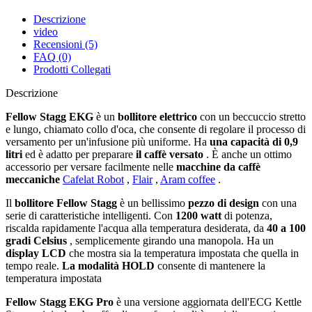
Descrizione
video
Recensioni (5)
FAQ (0)
Prodotti Collegati
Descrizione
Fellow Stagg EKG
è un
bollitore elettrico
con un beccuccio stretto
e lungo, chiamato collo d'oca, che consente di regolare il processo di
versamento per un'infusione più uniforme. Ha
una capacità di 0,9
litri
ed è adatto per preparare
il caffè versato
. È anche un ottimo
accessorio per versare facilmente nelle
macchine da caffè
meccaniche
Cafelat Robot
,
Flair
,
Aram coffee
.
Il
bollitore Fellow Stagg
è un bellissimo
pezzo di design
con una
serie di caratteristiche intelligenti. Con
1200 watt
di potenza,
riscalda rapidamente l'acqua alla temperatura desiderata, da
40 a 100
gradi
Celsius
, semplicemente girando una manopola. Ha un
display LCD
che mostra sia la temperatura impostata che quella in
tempo reale.
La modalità HOLD
consente di mantenere la
temperatura impostata
Fellow Stagg EKG Pro
è una versione aggiornata dell'ECG Kettle