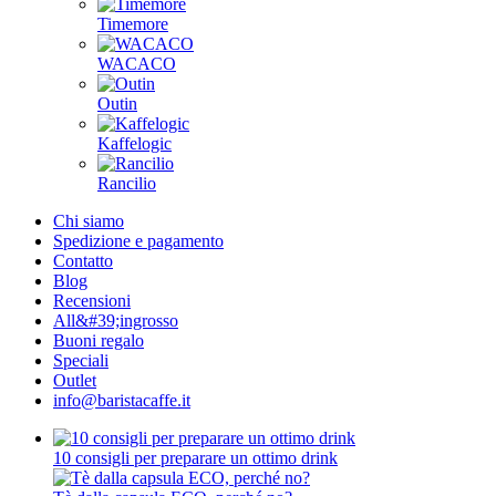
Timemore
WACACO
Outin
Kaffelogic
Rancilio
Chi siamo
Spedizione e pagamento
Contatto
Blog
Recensioni
All&#39;ingrosso
Buoni regalo
Speciali
Outlet
info@baristacaffe.it
10 consigli per preparare un ottimo drink