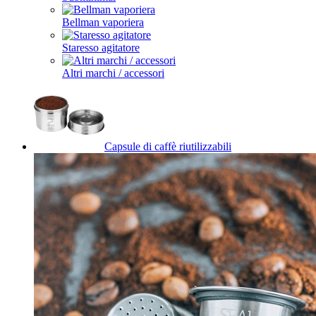
Bellman vaporiera
Staresso agitatore
Altri marchi / accessori
Capsule di caffè riutilizzabili