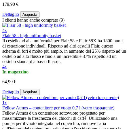
179,90 €
Dettaglio
Acquista
I clienti hanno anche comprato (9)
4x
Flair 58 - high uniformity basket
Il cestello ad alta uniformità per Flair 58 e Flair 58X ha 1800 punti
di estrazione individuali. Rispetto ad altri cestelli Flair, questo
schema di fori è molto più ampio, in aumento del 25% rispetto ad un
cestello ad alto flusso e fino a un incredibile 37% rispetto ad un
cestello standard a basso flusso .
4x
In magazzino
64,90 €
Dettaglio
Acquista
1x
Fellow Atmos – contenitore per vuoto 0,7 l (vetro trasparente)
Fellow Atmos è un contenitore sottovuoto progettato per
massimizzare la freschezza dei chicchi di caffè. Utilizzando una
pompa per il vuoto integrata nel coperchio, rimuove l'aria
dall'interno del contenitore, rallentando l'ossidazione, che causa la