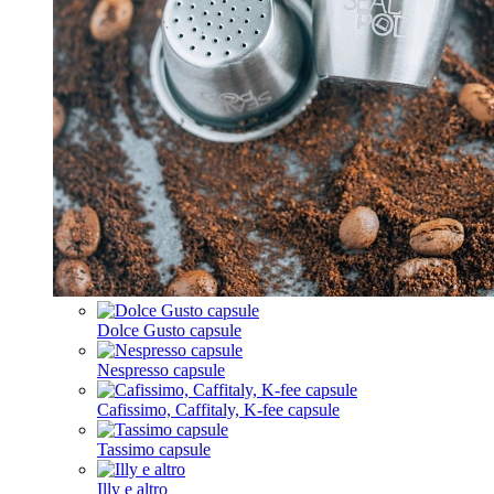
Dolce Gusto capsule
Nespresso capsule
Cafissimo, Caffitaly, K-fee capsule
Tassimo capsule
Illy e altro