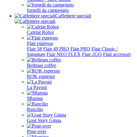
fornelli da campeggio
Caffettiere speciali
Cafelat Robot
Flair espresso
Flair 58
Flair 49 PRO
Flair PRO
Flair Classic /
Signature
Flair NEO FLEX
Flair 2GO
Flair accessori
Bellman coffee
ROK espresso
La Pavoni
9Barista
Rancilio
Goat Story Ginna
Pour-over