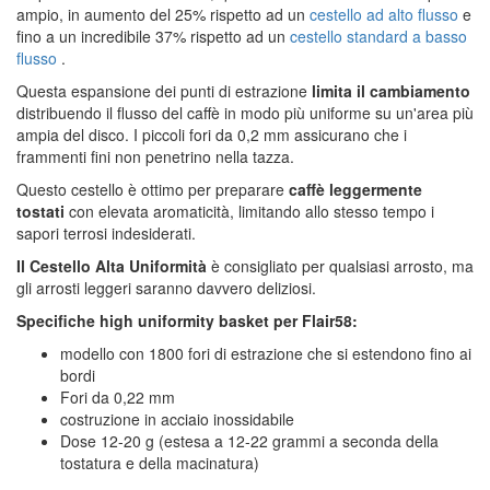
ampio, in aumento del 25% rispetto ad un
cestello ad alto flusso
e
fino a un incredibile 37% rispetto ad un
cestello standard a basso
flusso
.
Questa espansione dei punti di estrazione
limita il cambiamento
distribuendo il flusso del caffè in modo più uniforme su un'area più
ampia del disco. I piccoli fori da 0,2 mm assicurano che i
frammenti fini non penetrino nella tazza.
Questo cestello è ottimo per preparare
caffè leggermente
tostati
con elevata aromaticità, limitando allo stesso tempo i
sapori terrosi indesiderati.
Il Cestello Alta Uniformità
è consigliato per qualsiasi arrosto, ma
gli arrosti leggeri saranno davvero deliziosi.
Specifiche high uniformity basket per Flair58:
modello con 1800 fori di estrazione che si estendono fino ai
bordi
Fori da 0,22 mm
costruzione in acciaio inossidabile
Dose 12-20 g (estesa a 12-22 grammi a seconda della
tostatura e della macinatura)