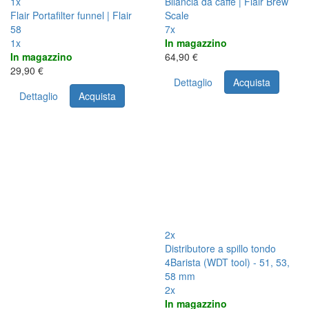
1x
Bilancia da caffè | Flair Brew
Flair Portafilter funnel | Flair
Scale
58
7x
1x
In magazzino
In magazzino
64,90 €
29,90 €
Dettaglio
Acquista
Dettaglio
Acquista
2x
Distributore a spillo tondo
4Barista (WDT tool) - 51, 53,
58 mm
2x
In magazzino