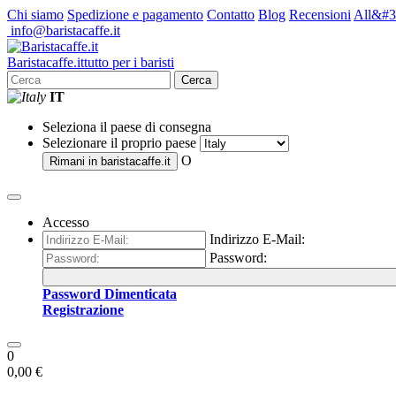
Chi siamo
Spedizione e pagamento
Contatto
Blog
Recensioni
All&#3
info@baristacaffe.it
Barista
caffe
.it
tutto per i baristi
Cerca
IT
Seleziona il paese di consegna
Selezionare il proprio paese
O
Rimani in
baristacaffe.it
Accesso
Indirizzo E-Mail:
Password:
Password Dimenticata
Registrazione
0
0,00 €