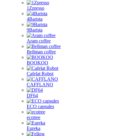
1Zpresso
4Barista
9Barista
Aram coffee
Bellman coffee
BOOKOO
Cafelat Robot
CAFFLANO
DF64
ECO capsules
ecotree
Eureka