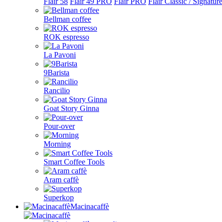
Flair 58
Flair 49 PRO
Flair PRO
Flair Classic / Signatur
Bellman coffee
ROK espresso
La Pavoni
9Barista
Rancilio
Goat Story Ginna
Pour-over
Morning
Smart Coffee Tools
Aram caffè
Superkop
Macinacaffè