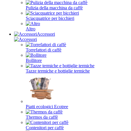
Pulizia della macchina da caffè
Sciacquatrice per bicchieri
Altro
Accessori
Torrefattori di caffè
Bollitore
Tazze termiche e bottiglie termiche
Piatti ecologici Ecotree
Thermos da caffè
Contenitori per caffè