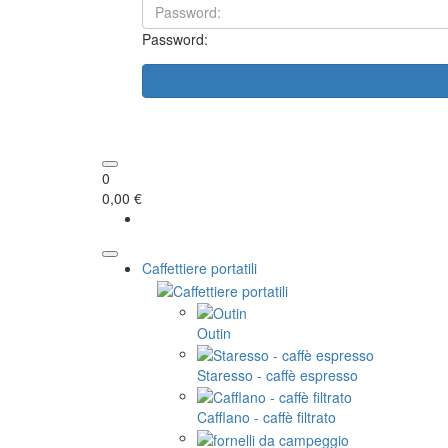
Password:
0
0,00 €
Caffettiere portatili
Outin
Staresso - caffè espresso
Cafflano - caffè filtrato