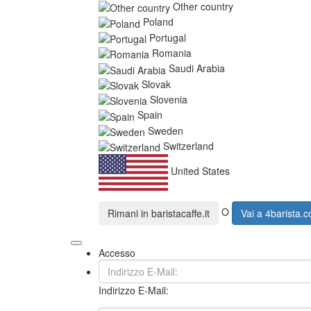
Other country
Poland
Portugal
Romania
Saudi Arabia
Slovak
Slovenia
Spain
Sweden
Switzerland
United States
O
Rimani in
baristacaffe.it
Vai a
4barista.
Accesso
Indirizzo E-Mail: