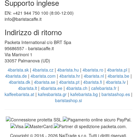
Supporto inglese
EN: +421 944 750 100 (8:00-12:00)
info@baristacaffe.it
Indirizzo di ritorno
Packeta International c/o BRT Spa
95686557 - baristacaffe.it
Via Marinoni 1
33057 Palmanova (UD)
4barista.sk
|
4barista.cz
|
4barista.hu
|
4barista.ro
|
4barista.pl
|
4barista.de
|
4barista.com
|
4barista.hr
|
4barista.nl
|
4barista.be
|
4barista.dk
|
4barista.se
|
4barista.pt
|
4barista.fi
|
4barista.lv
|
4barista.lt
|
4barista.ee
|
4barista.ch
|
cafebarista.fr
|
kaffeebarista.at
|
kafesbarista.gr
|
kafebarista.bg
|
baristashop.es
|
baristashop.si
Copyright © 2016 - 2026 NajTrade s.r.o. Tutti i diritti riservati.