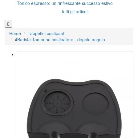
Tonico espresso: un rinfrescante successo estivo
tutti gli articoli
Home
Tappetini costipanti
4Barista Tampone costipatore - doppio angolo