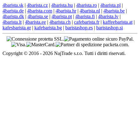
4barista.sk
|
4barista.cz
|
4barista.hu
|
4barista.ro
|
4barista.pl
|
4barista.de
|
4barista.com
|
4barista.hr
|
4barista.nl
|
4barista.be
|
4barista.dk
|
4barista.se
|
4barista.pt
|
4barista.fi
|
4barista.lv
|
4barista.lt
|
4barista.ee
|
4barista.ch
|
cafebarista.fr
|
kaffeebarista.at
|
kafesbarista.gr
|
kafebarista.bg
|
baristashop.es
|
baristashop.si
Copyright © 2016 - 2026 NajTrade s.r.o. Tutti i diritti riservati.