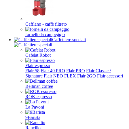
Cafflano - caffè filtrato
fornelli da campeggio
Caffettiere speciali
Cafelat Robot
Flair espresso
Flair 58
Flair 49 PRO
Flair PRO
Flair Classic /
Signature
Flair NEO FLEX
Flair 2GO
Flair accessori
Bellman coffee
ROK espresso
La Pavoni
9Barista
Rancilio