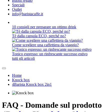
Buoni regalo
Speciali
Outlet
info@baristacaffe.it
10 consigli per preparare un ottimo drink
Tè dalla capsula ECO, perché no?
Come scegliere una caffettiera da viaggio?
Tonico espresso: un rinfrescante successo estivo
tutti gli articoli
Home
Knock box
4Barista Knock box 2in1
FAQ - Domande sul prodotto