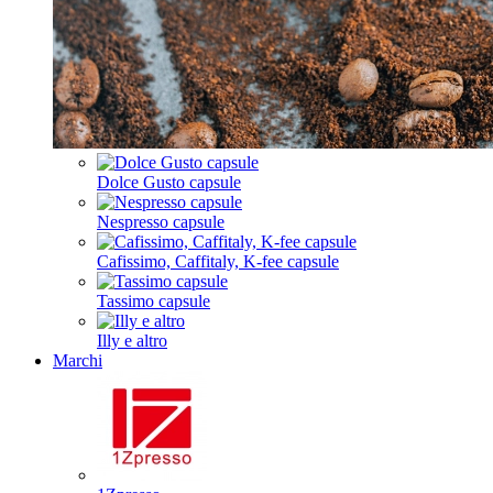
Dolce Gusto capsule
Nespresso capsule
Cafissimo, Caffitaly, K-fee capsule
Tassimo capsule
Illy e altro
Marchi