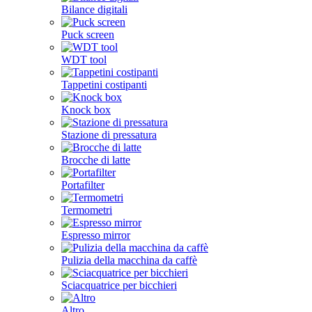
Bilance digitali
Puck screen
WDT tool
Tappetini costipanti
Knock box
Stazione di pressatura
Brocche di latte
Portafilter
Termometri
Espresso mirror
Pulizia della macchina da caffè
Sciacquatrice per bicchieri
Altro