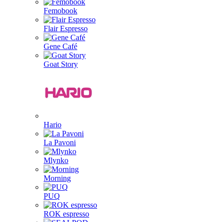
Femobook
Flair Espresso
Gene Café
Goat Story
Hario
La Pavoni
Mlynko
Morning
PUQ
ROK espresso