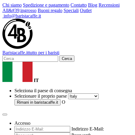
Chi siamo
Spedizione e pagamento
Contatto
Blog
Recensioni
All&#39;ingrosso
Buoni regalo
Speciali
Outlet
info@baristacaffe.it
Barista
caffe
.it
tutto per i baristi
Cerca
IT
Seleziona il paese di consegna
Selezionare il proprio paese
O
Rimani in
baristacaffe.it
Accesso
Indirizzo E-Mail: