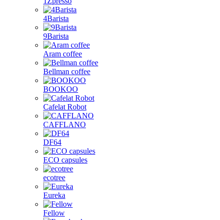
1Zpresso
4Barista
9Barista
Aram coffee
Bellman coffee
BOOKOO
Cafelat Robot
CAFFLANO
DF64
ECO capsules
ecotree
Eureka
Fellow