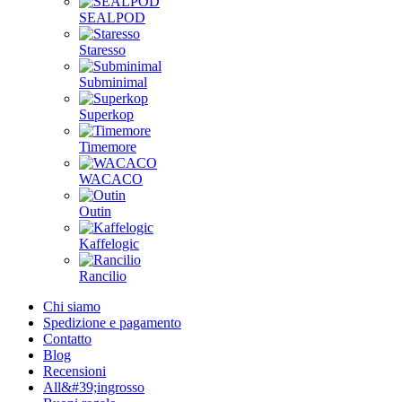
SEALPOD
Staresso
Subminimal
Superkop
Timemore
WACACO
Outin
Kaffelogic
Rancilio
Chi siamo
Spedizione e pagamento
Contatto
Blog
Recensioni
All&#39;ingrosso