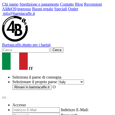
Chi siamo
Spedizione e pagamento
Contatto
Blog
Recensioni
All&#39;ingrosso
Buoni regalo
Speciali
Outlet
info@baristacaffe.it
Barista
caffe
.it
tutto per i baristi
Cerca
IT
Seleziona il paese di consegna
Selezionare il proprio paese
O
Rimani in
baristacaffe.it
Accesso
Indirizzo E-Mail: