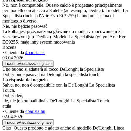
No, non è compatibile. Questo calcio è progettato principalmente
per modelli con attacco a 3 alette (ad esempio, Dedica). I modelli La
Specialista (incluso l'Arte Evo EC9255) hanno un sistema di
montaggio diverso.
Nie, nie będzie pasować.
Ta kolba jest przeznaczona głównie do modeli z mocowaniem 3-
zaczepowym (np. Dedica). Modele La Specialista (w tym Arte Evo
EC9255) mają inny system mocowania
Bozena
• Cliente da
4barista.sk
03.04.2026
Tradurre
Visualizza originale
Uno buono si adatterà al tocco DeLonghi la Specialista
Dobry bude pasovat na Delonghi la specialista touch
La risposta del negozio
Salve, no, non è compatibile con la De'Longhi La Specialista
Touch.
Dobrý deň,
nie, nie je kompatibilná s De'Longhi La Specialista Touch.
attila
• Cliente da
4barista.hu
02.04.2026
Tradurre
Visualizza originale
Ciao! Questo prodotto è adatto anche al modello De'Longhi Linea