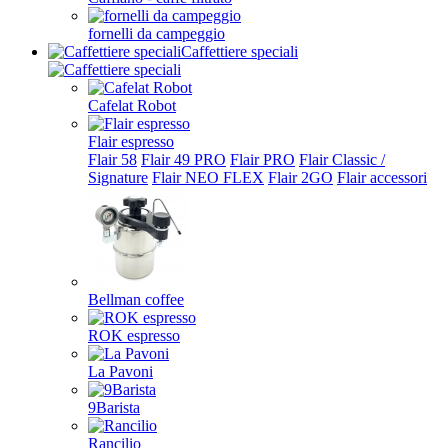
fornelli da campeggio
Caffettiere speciali
Cafelat Robot
Flair espresso
Flair 58
Flair 49 PRO
Flair PRO
Flair Classic /
Signature
Flair NEO FLEX
Flair 2GO
Flair accessori
Bellman coffee
ROK espresso
La Pavoni
9Barista
Rancilio