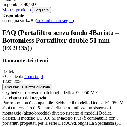
Imponibile: 40,90 €
Mostra prodotto
Acquista
Disponibile
consegna su 14.8.
(
opzioni di consegna
)
FAQ (Portafiltro senza fondo 4Barista –
Bottomless Portafilter double 51 mm
(EC9335))
Domande dei clienti
Bartek
• Cliente da
4barista.pl
12.05.2026
Tradurre
Visualizza originale
Czy bedzie pasować do delonghi dedica EC 950.M ?
La risposta del negozio
Purtroppo non è compatibile. Sebbene il modello Dedica EC 950.M
abbia un cestello di 51 mm di diametro, utilizza un sistema di
montaggio (alette/orecchie) diverso rispetto ai modelli Dedica
classici. Il modello EC 950.M (Maestro Plus) è compatibile con i
portafiltri progettati per la serie De&#39;Longhi La Specialista (51