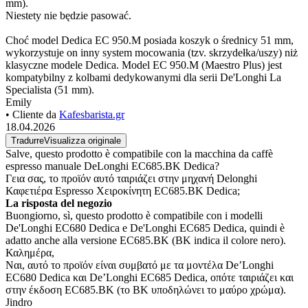
mm).
Niestety nie będzie pasować.
Choć model Dedica EC 950.M posiada koszyk o średnicy 51 mm,
wykorzystuje on inny system mocowania (tzv. skrzydełka/uszy) niż
klasyczne modele Dedica. Model EC 950.M (Maestro Plus) jest
kompatybilny z kolbami dedykowanymi dla serii De'Longhi La
Specialista (51 mm).
Emily
• Cliente da
Kafesbarista.gr
18.04.2026
Tradurre
Visualizza originale
Salve, questo prodotto è compatibile con la macchina da caffè
espresso manuale DeLonghi EC685.BK Dedica?
Γεια σας, το προϊόν αυτό ταιριάζει στην μηχανή Delonghi
Καφετιέρα Espresso Χειροκίνητη EC685.BK Dedica;
La risposta del negozio
Buongiorno, sì, questo prodotto è compatibile con i modelli
De'Longhi EC680 Dedica e De'Longhi EC685 Dedica, quindi è
adatto anche alla versione EC685.BK (BK indica il colore nero).
Καλημέρα,
Ναι, αυτό το προϊόν είναι συμβατό με τα μοντέλα De’Longhi
EC680 Dedica και De’Longhi EC685 Dedica, οπότε ταιριάζει και
στην έκδοση EC685.BK (το BK υποδηλώνει το μαύρο χρώμα).
Jindro