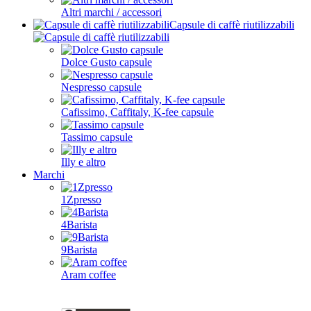
Altri marchi / accessori
Capsule di caffè riutilizzabili
Dolce Gusto capsule
Nespresso capsule
Cafissimo, Caffitaly, K-fee capsule
Tassimo capsule
Illy e altro
Marchi
1Zpresso
4Barista
9Barista
Aram coffee