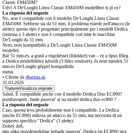
Classic EM450M?
Üdv! A De'Longhi Linea Classic EM450M modellhez is jó ez?
La risposta del negozio
No, non è compatibile con il modello De'Longhi Linea Classic
EM450M. Sebbene sia da 51 mm, il problema risiede nell'attacco (le
alette): questo tipo è progettato principalmente per i modelli Dedica
(sistema a 3 alette) e non è compatibile con tutte le macchine
De'Longhi da 51 mm.
Nem, nem kompatibilis a De'Longhi Linea Classic EM450M
modellel.
Bár 51 mm-es, a gond a rögzítéssel (fülekkel) van – ez a típus főleg
a Dedica modellekhez készült (3 füles rendszer), és nem minden 51
mm-es De'Longhi géppel kompatibilis
matus
• Cliente da
4barista.sk
31.03.2026
Tradurre
Visualizza originale
Saluti. È compatibile anche con il modello Dedica Duo EC890?
pozdravujem . bude pasovať aj na model dedica duo ec890 ?
La risposta del negozio
Ciao, questa leva probabilmente non è compatibile. La Dedica
(anche EC890) utilizza un attacco da 51 mm, ma necessita di un
supporto specifico "Dedica" (3 alette).
Dobrý deň,
táto páka pravdepodobne nebude pasovať. Dedica (aj EC890) síce