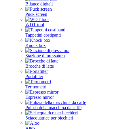
Bilance digitali
Puck screen
WDT tool
Tappetini costipanti
Knock box
Stazione di pressatura
Brocche di latte
Portafilter
Termometri
Espresso mirror
Pulizia della macchina da caffè
Sciacquatrice per bicchieri
Altro