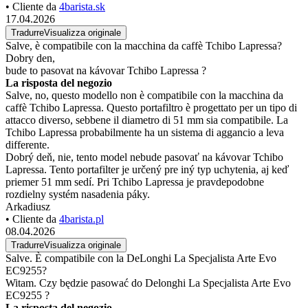
• Cliente da
4barista.sk
17.04.2026
Tradurre
Visualizza originale
Salve, è compatibile con la macchina da caffè Tchibo Lapressa?
Dobry den,
bude to pasovat na kávovar Tchibo Lapressa ?
La risposta del negozio
Salve, no, questo modello non è compatibile con la macchina da
caffè Tchibo Lapressa. Questo portafiltro è progettato per un tipo di
attacco diverso, sebbene il diametro di 51 mm sia compatibile. La
Tchibo Lapressa probabilmente ha un sistema di aggancio a leva
differente.
Dobrý deň, nie, tento model nebude pasovať na kávovar Tchibo
Lapressa. Tento portafilter je určený pre iný typ uchytenia, aj keď
priemer 51 mm sedí. Pri Tchibo Lapressa je pravdepodobne
rozdielny systém nasadenia páky.
Arkadiusz
• Cliente da
4barista.pl
08.04.2026
Tradurre
Visualizza originale
Salve. È compatibile con la DeLonghi La Specjalista Arte Evo
EC9255?
Witam. Czy będzie pasować do Delonghi La Specjalista Arte Evo
EC9255 ?
La risposta del negozio