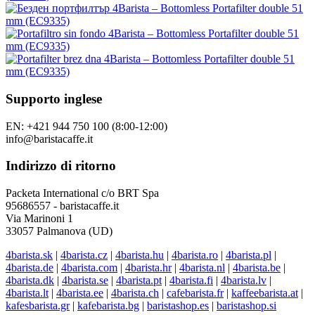
Supporto inglese
EN: +421 944 750 100 (8:00-12:00)
info@baristacaffe.it
Indirizzo di ritorno
Packeta International c/o BRT Spa
95686557 - baristacaffe.it
Via Marinoni 1
33057 Palmanova (UD)
4barista.sk
|
4barista.cz
|
4barista.hu
|
4barista.ro
|
4barista.pl
|
4barista.de
|
4barista.com
|
4barista.hr
|
4barista.nl
|
4barista.be
|
4barista.dk
|
4barista.se
|
4barista.pt
|
4barista.fi
|
4barista.lv
|
4barista.lt
|
4barista.ee
|
4barista.ch
|
cafebarista.fr
|
kaffeebarista.at
|
kafesbarista.gr
|
kafebarista.bg
|
baristashop.es
|
baristashop.si